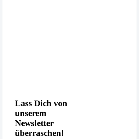
Deine Daten werden bei uns
DSGVO-konform behandelt. In
unserer
Datenschutzerklärung
erfährst
Du mehr.
Lass Dich von
unserem
Newsletter
überraschen!