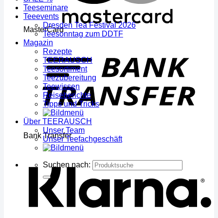
Teeseminare
Teeevents
Dresden Tea Festival 2026
MasterCard
Teesonntag zum DDTF
Magazin
Rezepte
TEERAUSCH
Teesortiment
Teezubereitung
Teewissen
Reiseberichte
Tipps und Tricks
Über TEERAUSCH
Unser Team
Bank Transfer
Unser Teefachgeschäft
Suchen nach: