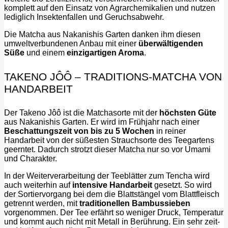
komplett auf den Einsatz von Agrarchemikalien und nutzen
lediglich Insektenfallen und Geruchsabwehr.
Die Matcha aus Nakanishis Garten danken ihm diesen
umweltverbundenen Anbau mit einer
überwältigenden
Süße
und einem
einzigartigen Aroma
.
TAKENO JÔÔ – TRADITIONS-MATCHA VON
HANDARBEIT
Der Takeno Jôô ist die Matchasorte mit der
höchsten Güte
aus Nakanishis Garten. Er wird im Frühjahr nach einer
Beschattungszeit
von bis zu 5 Wochen
in reiner
Handarbeit von der süßesten Strauchsorte des Teegartens
geerntet. Dadurch strotzt dieser Matcha nur so vor Umami
und Charakter.
In der Weiterverarbeitung der Teeblätter zum Tencha wird
auch weiterhin auf
intensive Handarbeit
gesetzt. So wird
der Sortiervorgang bei dem die Blattstängel vom Blattfleisch
getrennt werden, mit
traditionellen Bambussieben
vorgenommen. Der Tee erfährt so weniger Druck, Temperatur
und kommt auch nicht mit Metall in Berührung. Ein sehr zeit-