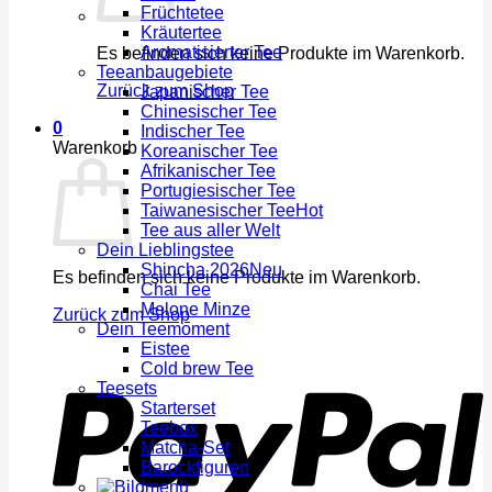
Früchtetee
Kräutertee
Aromatisierter Tee
Es befinden sich keine Produkte im Warenkorb.
Teeanbaugebiete
Zurück zum Shop
Japanischer Tee
Chinesischer Tee
0
Indischer Tee
Warenkorb
Koreanischer Tee
Afrikanischer Tee
Portugiesischer Tee
Taiwanesischer Tee
Tee aus aller Welt
Dein Lieblingstee
Shincha 2026
Es befinden sich keine Produkte im Warenkorb.
Chai Tee
Melone Minze
Zurück zum Shop
Dein Teemoment
Eistee
Cold brew Tee
Teesets
Starterset
Teebox
Matcha-Set
Barockfiguren