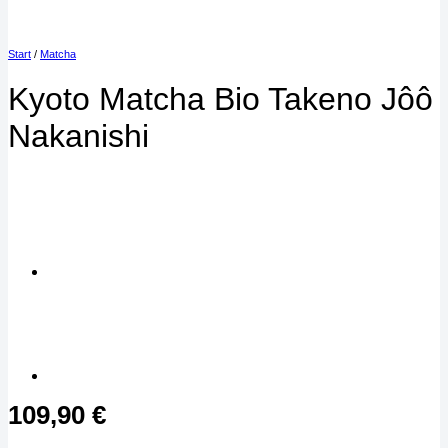
Start
/
Matcha
Kyoto Matcha Bio Takeno Jôô
Nakanishi
109,90
€