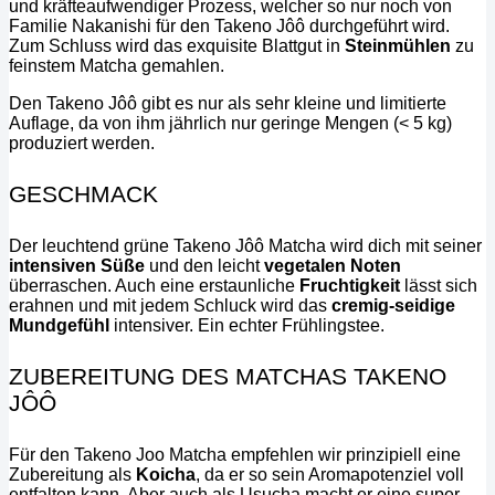
und kräfteaufwendiger Prozess, welcher so nur noch von
Familie Nakanishi für den Takeno Jôô durchgeführt wird.
Zum Schluss wird das exquisite Blattgut in
Steinmühlen
zu
feinstem Matcha gemahlen.
Den Takeno Jôô gibt es nur als sehr kleine und limitierte
Auflage, da von ihm jährlich nur geringe Mengen (< 5 kg)
produziert werden.
GESCHMACK
Der leuchtend grüne Takeno Jôô Matcha wird dich mit seiner
intensiven Süße
und den leicht
vegetalen Noten
überraschen. Auch eine erstaunliche
Fruchtigkeit
lässt sich
erahnen und mit jedem Schluck wird das
cremig-seidige
Mundgefühl
intensiver. Ein echter Frühlingstee.
ZUBEREITUNG DES MATCHAS TAKENO
JÔÔ
Für den Takeno Joo Matcha empfehlen wir prinzipiell eine
Zubereitung als
Koicha
, da er so sein Aromapotenziel voll
entfalten kann. Aber auch als Usucha macht er eine super