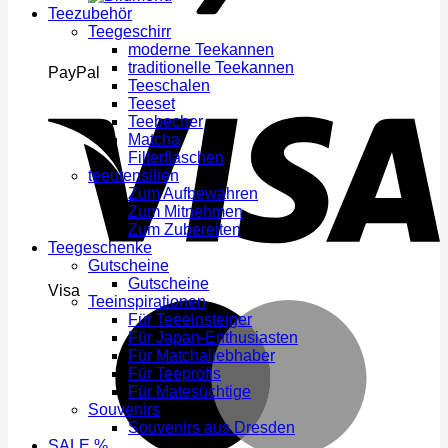
Teezubehör
Teegeschirr
moderne Teekannen
traditionelle Teekannen
PayPal
Teeschalen
Teeset
Teebecher
Matcha
Filterflaschen
teeutensilien
Zum Aufbewahren
Zum Mitnehmen
Zum Zubereiten
Teegeschenke
Gutscheine
Gutscheine
Visa
Teeinspirationen
Für Teeeinsteiger
Für Japan-Enthusiasten
Für Matchaliebhaber
Für Teeprofis
Für Matesüchtige
Souvenirs
Souvenirs aus Dresden
SALE %