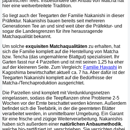
japanischen Tees. Insbesondere der Anbau von Matcha hat
hier eine weitverbreitete Tradition.
So liegt auch der Teegarten der Familie Nakanishi in dieser
Präfektur. Nakanishis bauen bereits seit mehreren
Generationen Tee an und sind weit über die Präfektur- und
sogar die Landesgrenzen für ihre herausragende
Matchaqualität bekannt.
Um solche
exquisiten Matchaqualitäten
zu erhalten, hat
sich die Familie komplett auf die Herstellung von Matcha
bzw. Tencha (das ungemahlene Blattgut) spezialisiert. Ihr
Garten fasst nur 4 Parzellen und ist mit seinen 1,25 ha eher
auf der kleineren Seite. Zum Vergleich:
Familie Hayashi
in
Kagoshima bewirtschaftet aktuell ca. 7 ha. Aber dafür ist der
Teegarten Nakanishi komplett auf die Bedürfnisse der
Matcha-/Tenchaproduktion ausgerichtet.
Die Parzellen sind komplett mit Verdunklungsnetzen
eingelassen, sodass die Teepflanzen ohne Probleme 2-5
Wochen vor der Ernte beschattet werden können. Außerdem
befindet sich die Teefabrik, in der die geernteten Blätter
verarbeitet werden, in unmittelbarer Umgebung. Ein Garant
für eine frische und zügige Weiterverarbeitung. Nakanishis
haben sich außerdem einer
natürlichen Anbaumethodik
,
welche bio-zertifiziert ist, verschrieben. Sie verzichten dabei