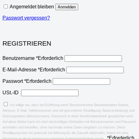
Angemeldet bleiben
Anmelden
Passwort vergessen?
REGISTRIEREN
Benutzername
*
Erforderlich
E-Mail-Adresse
*
Erforderlich
Passwort
*
Erforderlich
USt.-ID
Ich willige ein, dass bei Eröffnung eines Benutzerkontos Bestandsdaten (Name,
Adresse, E-Mail, Telefonnummer und mit gesonderter Einwilligung: Bankverbindung) und
Nutzungsdaten (Benutzername, Passwort) in einer Kundendatenbank gespeichert wird.
Auf diese Weise kann ich mich bei künftigen Einkäufen mit Benutzernamen und Passwort
anmelden und bestellen, ohne nochmals meine Daten eingeben zu müssen. Diese
Einwilligung kann ich jederzeit mit Wirkung für die Zukunft widerrufen, indem ich eine
*
Erforderlich
Nachricht an die im Impressum genannte Kontaktmöglichkeit sende.