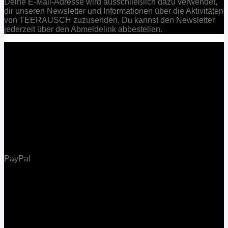
Deine E-Mail-Adresse wird ausschließlich dazu verwendet,
dir unseren Newsletter und Informationen über die Aktivitäten
von TEERAUSCH zuzusenden. Du kannst den Newsletter
jederzeit über den Abmeldelink abbestellen.
PayPal