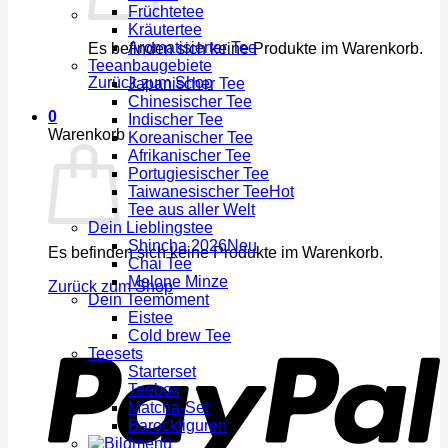
Früchtetee
Kräutertee
Aromatisierter Tee
Es befinden sich keine Produkte im Warenkorb.
Teeanbaugebiete
Zurück zum Shop
Japanischer Tee
Chinesischer Tee
0
Indischer Tee
Warenkorb
Koreanischer Tee
Afrikanischer Tee
Portugiesischer Tee
Taiwanesischer Tee
Tee aus aller Welt
Dein Lieblingstee
Shincha 2026
Es befinden sich keine Produkte im Warenkorb.
Chai Tee
Melone Minze
Zurück zum Shop
Dein Teemoment
Eistee
Cold brew Tee
Teesets
Starterset
Teebox
Matcha-Set
Barockfiguren