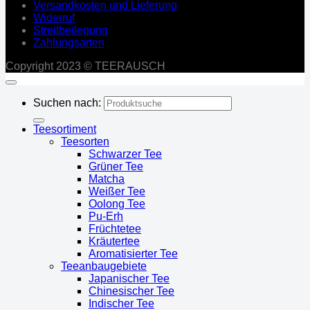
Versandkosten und Lieferung
Widerruf
Streitbeilegung
Zahlungsarten
Copyright 2023 © TEERAUSCH
Suchen nach:
Teesortiment
Teesorten
Schwarzer Tee
Grüner Tee
Matcha
Weißer Tee
Oolong Tee
Pu-Erh
Früchtetee
Kräutertee
Aromatisierter Tee
Teeanbaugebiete
Japanischer Tee
Chinesischer Tee
Indischer Tee