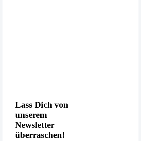
Deine Daten werden bei uns
DSGVO-konform behandelt. In
unserer
Datenschutzerklärung
erfährst
Du mehr.
Lass Dich von
unserem
Newsletter
überraschen!