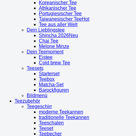
Koreanischer Tee
Afrikanischer Tee
Portugiesischer Tee
Taiwanesischer Tee
Tee aus aller Welt
Dein Lieblingstee
Shincha 2026
Chai Tee
Melone Minze
Dein Teemoment
Eistee
Cold brew Tee
Teesets
Starterset
Teebox
Matcha-Set
Barockfiguren
Bildmenü
Teezubehör
Teegeschirr
moderne Teekannen
traditionelle Teekannen
Teeschalen
Teeset
Teebecher