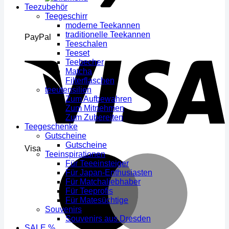
Teezubehör
Teegeschirr
moderne Teekannen
traditionelle Teekannen
PayPal
Teeschalen
Teeset
Teebecher
Matcha
Filterflaschen
teeutensilien
Zum Aufbewahren
Zum Mitnehmen
Zum Zubereiten
Teegeschenke
Gutscheine
Gutscheine
Visa
Teeinspirationen
Für Teeeinsteiger
Für Japan-Enthusiasten
Für Matchaliebhaber
Für Teeprofis
Für Matesüchtige
Souvenirs
Souvenirs aus Dresden
SALE %