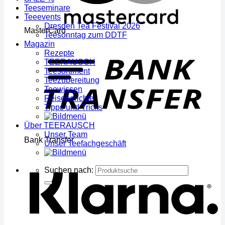
Teeseminare
Teeevents
Dresden Tea Festival 2026
MasterCard
Teesonntag zum DDTF
Magazin
Rezepte
TEERAUSCH
Teesortiment
Teezubereitung
Teewissen
Reiseberichte
Tipps und Tricks
Über TEERAUSCH
Unser Team
Bank Transfer
Unser Teefachgeschäft
Suchen nach: