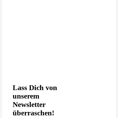
Deine Daten werden bei uns
DSGVO-konform behandelt. In
unserer
Datenschutzerklärung
erfährst
Du mehr.
Lass Dich von
unserem
Newsletter
überraschen!