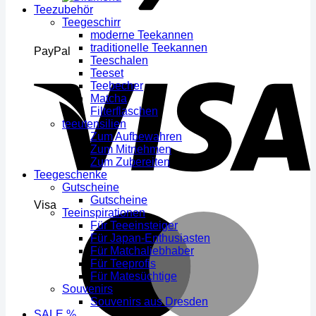
Teezubehör
Teegeschirr
moderne Teekannen
traditionelle Teekannen
PayPal
Teeschalen
Teeset
Teebecher
Matcha
Filterflaschen
teeutensilien
Zum Aufbewahren
Zum Mitnehmen
Zum Zubereiten
Teegeschenke
Gutscheine
Gutscheine
Visa
Teeinspirationen
Für Teeeinsteiger
Für Japan-Enthusiasten
Für Matchaliebhaber
Für Teeprofis
Für Matesüchtige
Souvenirs
Souvenirs aus Dresden
SALE %