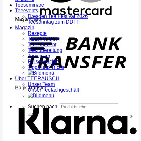
Teeseminare
Teeevents
Dresden Tea Festival 2026
MasterCard
Teesonntag zum DDTF
Magazin
Rezepte
TEERAUSCH
Teesortiment
Teezubereitung
Teewissen
Reiseberichte
Tipps und Tricks
Über TEERAUSCH
Unser Team
Bank Transfer
Unser Teefachgeschäft
Suchen nach: