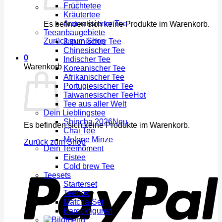
Früchtetee
Kräutertee
Aromatisierter Tee
Es befinden sich keine Produkte im Warenkorb.
Teeanbaugebiete
Zurück zum Shop
Japanischer Tee
Chinesischer Tee
0
Indischer Tee
Warenkorb
Koreanischer Tee
Afrikanischer Tee
Portugiesischer Tee
Taiwanesischer Tee
Tee aus aller Welt
Dein Lieblingstee
Shincha 2026
Es befinden sich keine Produkte im Warenkorb.
Chai Tee
Melone Minze
Zurück zum Shop
Dein Teemoment
Eistee
Cold brew Tee
Teesets
Starterset
Teebox
Matcha-Set
Barockfiguren