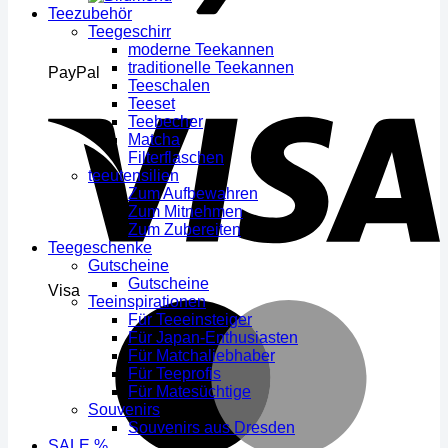
Teezubehör
Teegeschirr
moderne Teekannen
traditionelle Teekannen
PayPal
Teeschalen
Teeset
Teebecher
Matcha
Filterflaschen
teeutensilien
Zum Aufbewahren
Zum Mitnehmen
Zum Zubereiten
Teegeschenke
Gutscheine
Gutscheine
Visa
Teeinspirationen
Für Teeeinsteiger
Für Japan-Enthusiasten
Für Matchaliebhaber
Für Teeprofis
Für Matesüchtige
Souvenirs
Souvenirs aus Dresden
SALE %