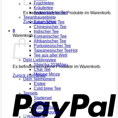
Früchtetee
Kräutertee
Aromatisierter Tee
Es befinden sich keine Produkte im Warenkorb.
Teeanbaugebiete
Zurück zum Shop
Japanischer Tee
Chinesischer Tee
0
Indischer Tee
Warenkorb
Koreanischer Tee
Afrikanischer Tee
Portugiesischer Tee
Taiwanesischer Tee
Tee aus aller Welt
Dein Lieblingstee
Shincha 2026
Es befinden sich keine Produkte im Warenkorb.
Chai Tee
Melone Minze
Zurück zum Shop
Dein Teemoment
Eistee
Cold brew Tee
Teesets
Starterset
Teebox
Matcha-Set
Barockfiguren