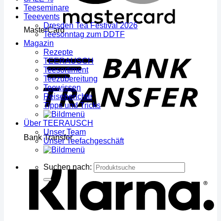
Teeseminare
Teeevents
Dresden Tea Festival 2026
MasterCard
Teesonntag zum DDTF
Magazin
Rezepte
TEERAUSCH
Teesortiment
Teezubereitung
Teewissen
Reiseberichte
Tipps und Tricks
Über TEERAUSCH
Unser Team
Bank Transfer
Unser Teefachgeschäft
Suchen nach: