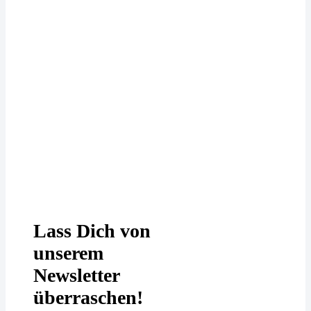
Deine Daten werden bei uns
DSGVO-konform behandelt. In
unserer
Datenschutzerklärung
erfährst
Du mehr.
Lass Dich von
unserem
Newsletter
überraschen!