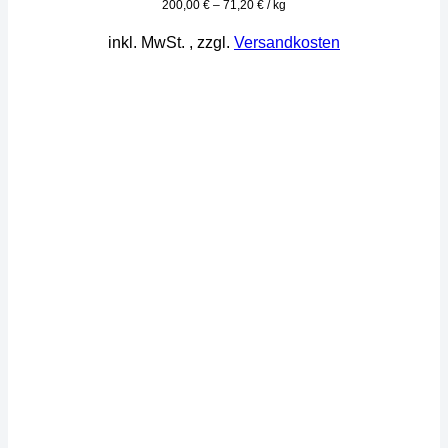
200,00
€
–
71,20
€
/
kg
inkl. MwSt.
, zzgl.
Versandkosten