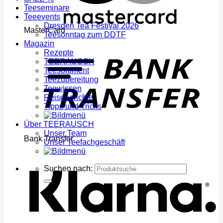
Teeseminare
Teeevents
Dresden Tea Festival 2026
MasterCard
Teesonntag zum DDTF
Magazin
Rezepte
TEERAUSCH
Teesortiment
Teezubereitung
Teewissen
Reiseberichte
Tipps und Tricks
Über TEERAUSCH
Unser Team
Bank Transfer
Unser Teefachgeschäft
Suchen nach: