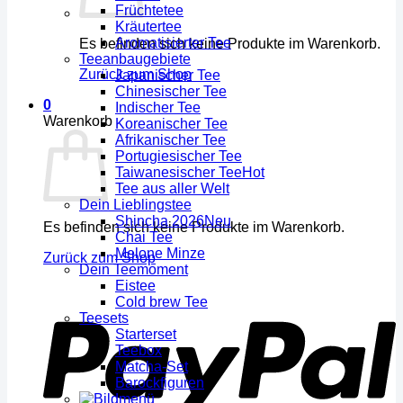
Früchtetee
Kräutertee
Aromatisierter Tee
Es befinden sich keine Produkte im Warenkorb.
Teeanbaugebiete
Zurück zum Shop
Japanischer Tee
Chinesischer Tee
0
Indischer Tee
Warenkorb
Koreanischer Tee
Afrikanischer Tee
Portugiesischer Tee
Taiwanesischer Tee
Tee aus aller Welt
Dein Lieblingstee
Shincha 2026
Es befinden sich keine Produkte im Warenkorb.
Chai Tee
Melone Minze
Zurück zum Shop
Dein Teemoment
Eistee
Cold brew Tee
Teesets
Starterset
Teebox
Matcha-Set
Barockfiguren