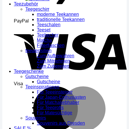
Teezubehör
Teegeschirr
moderne Teekannen
traditionelle Teekannen
PayPal
Teeschalen
Teeset
Teebecher
Matcha
Filterflaschen
teeutensilien
Zum Aufbewahren
Zum Mitnehmen
Zum Zubereiten
Teegeschenke
Gutscheine
Gutscheine
Visa
Teeinspirationen
Für Teeeinsteiger
Für Japan-Enthusiasten
Für Matchaliebhaber
Für Teeprofis
Für Matesüchtige
Souvenirs
Souvenirs aus Dresden
SALE %