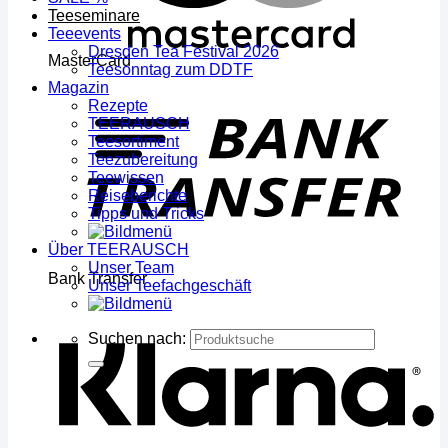
Teeseminare
Teeevents
Dresden Tea Festival 2026
MasterCard
Teesonntag zum DDTF
Magazin
Rezepte
TEERAUSCH
Teesortiment
Teezubereitung
Teewissen
Reiseberichte
Tipps und Tricks
Über TEERAUSCH
Unser Team
Bank Transfer
Unser Teefachgeschäft
Suchen nach: