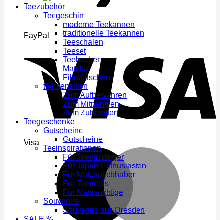
Teezubehör
Teegeschirr
moderne Teekannen
traditionelle Teekannen
PayPal
Teeschalen
Teeset
Teebecher
Matcha
Filterflaschen
teeutensilien
Zum Aufbewahren
Zum Mitnehmen
Zum Zubereiten
Teegeschenke
Gutscheine
Gutscheine
Visa
Teeinspirationen
Für Teeeinsteiger
Für Japan-Enthusiasten
Für Matchaliebhaber
Für Teeprofis
Für Matesüchtige
Souvenirs
Souvenirs aus Dresden
SALE %