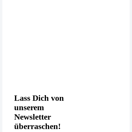
Deine Daten werden bei uns
DSGVO-konform behandelt. In
unserer
Datenschutzerklärung
erfährst
Du mehr.
Lass Dich von
unserem
Newsletter
überraschen!