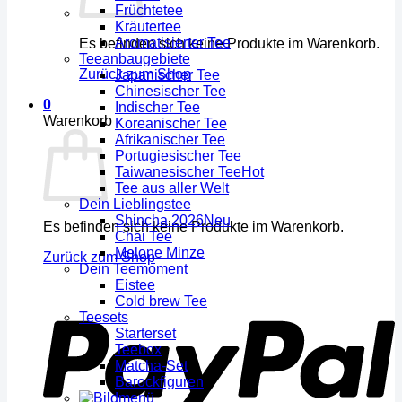
Früchtetee
Kräutertee
Aromatisierter Tee
Es befinden sich keine Produkte im Warenkorb.
Teeanbaugebiete
Zurück zum Shop
Japanischer Tee
Chinesischer Tee
0
Indischer Tee
Warenkorb
Koreanischer Tee
Afrikanischer Tee
Portugiesischer Tee
Taiwanesischer Tee
Tee aus aller Welt
Dein Lieblingstee
Shincha 2026
Es befinden sich keine Produkte im Warenkorb.
Chai Tee
Melone Minze
Zurück zum Shop
Dein Teemoment
Eistee
Cold brew Tee
Teesets
Starterset
Teebox
Matcha-Set
Barockfiguren