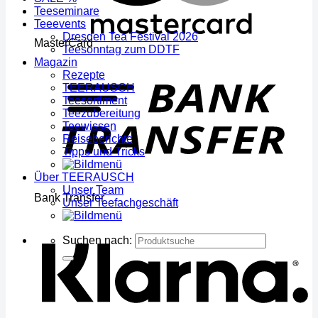
Teeseminare
Teeevents
Dresden Tea Festival 2026
MasterCard
Teesonntag zum DDTF
Magazin
Rezepte
TEERAUSCH
Teesortiment
Teezubereitung
Teewissen
Reiseberichte
Tipps und Tricks
Über TEERAUSCH
Unser Team
Bank Transfer
Unser Teefachgeschäft
Suchen nach: