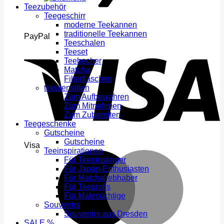
Teezubehör
Teegeschirr
moderne Teekannen
traditionelle Teekannen
PayPal
Teeschalen
Teeset
Teebecher
Matcha
Filterflaschen
teeutensilien
Zum Aufbewahren
Zum Mitnehmen
Zum Zubereiten
Teegeschenke
Gutscheine
Gutscheine
Visa
Teeinspirationen
Für Teeeinsteiger
Für Japan-Enthusiasten
Für Matchaliebhaber
Für Teeprofis
Für Matesüchtige
Souvenirs
Souvenirs aus Dresden
SALE %