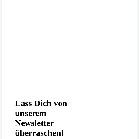
Deine Daten werden bei uns
DSGVO-konform behandelt. In
unserer
Datenschutzerklärung
erfährst
Du mehr.
Lass Dich von
unserem
Newsletter
überraschen!