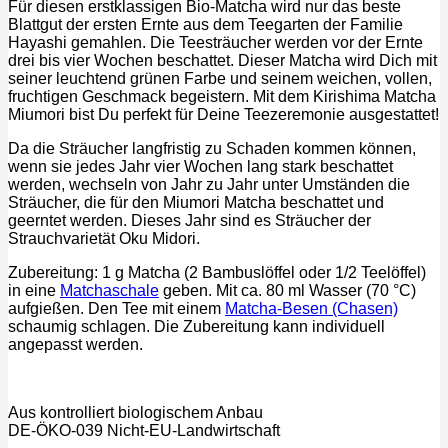
Für diesen erstklassigen Bio-Matcha wird nur das beste
Blattgut der ersten Ernte aus dem Teegarten der Familie
Hayashi gemahlen. Die Teesträucher werden vor der Ernte
drei bis vier Wochen beschattet. Dieser Matcha wird Dich mit
seiner leuchtend grünen Farbe und seinem weichen, vollen,
fruchtigen Geschmack begeistern. Mit dem Kirishima Matcha
Miumori bist Du perfekt für Deine Teezeremonie ausgestattet!
Da die Sträucher langfristig zu Schaden kommen können,
wenn sie jedes Jahr vier Wochen lang stark beschattet
werden, wechseln von Jahr zu Jahr unter Umständen die
Sträucher, die für den Miumori Matcha beschattet und
geerntet werden. Dieses Jahr sind es Sträucher der
Strauchvarietät Oku Midori.
Zubereitung: 1 g Matcha (2 Bambuslöffel oder 1/2 Teelöffel)
in eine
Matchaschale
geben. Mit ca. 80 ml Wasser (70 °C)
aufgießen. Den Tee mit einem
Matcha-Besen (Chasen)
schaumig schlagen. Die Zubereitung kann individuell
angepasst werden.
Aus kontrolliert biologischem Anbau
DE-ÖKO-039 Nicht-EU-Landwirtschaft