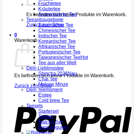
Früchtetee
Kräutertee
Aromatisierter Tee
Es befinden sich keine Produkte im Warenkorb.
Teeanbaugebiete
Zurück zum Shop
Japanischer Tee
Chinesischer Tee
0
Indischer Tee
Warenkorb
Koreanischer Tee
Afrikanischer Tee
Portugiesischer Tee
Taiwanesischer Tee
Tee aus aller Welt
Dein Lieblingstee
Shincha 2026
Es befinden sich keine Produkte im Warenkorb.
Chai Tee
Melone Minze
Zurück zum Shop
Dein Teemoment
Eistee
Cold brew Tee
Teesets
Starterset
Teebox
Matcha-Set
Barockfiguren