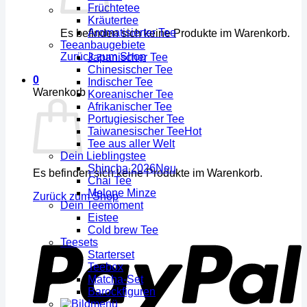
Früchtetee
Kräutertee
Aromatisierter Tee
Es befinden sich keine Produkte im Warenkorb.
Teeanbaugebiete
Zurück zum Shop
Japanischer Tee
Chinesischer Tee
0
Indischer Tee
Warenkorb
Koreanischer Tee
Afrikanischer Tee
Portugiesischer Tee
Taiwanesischer Tee
Tee aus aller Welt
Dein Lieblingstee
Shincha 2026
Es befinden sich keine Produkte im Warenkorb.
Chai Tee
Melone Minze
Zurück zum Shop
Dein Teemoment
Eistee
Cold brew Tee
Teesets
Starterset
Teebox
Matcha-Set
Barockfiguren