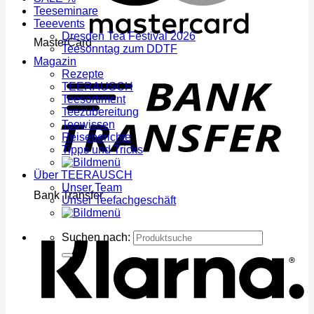
Teeseminare
Teeevents
Dresden Tea Festival 2026
MasterCard
Teesonntag zum DDTF
Magazin
Rezepte
TEERAUSCH
Teesortiment
Teezubereitung
Teewissen
Reiseberichte
Tipps und Tricks
Über TEERAUSCH
Unser Team
Bank Transfer
Unser Teefachgeschäft
Suchen nach: