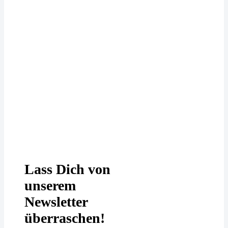
Deine Daten werden bei uns
DSGVO-konform behandelt. In
unserer
Datenschutzerklärung
erfährst
Du mehr.
Lass Dich von
unserem
Newsletter
überraschen!