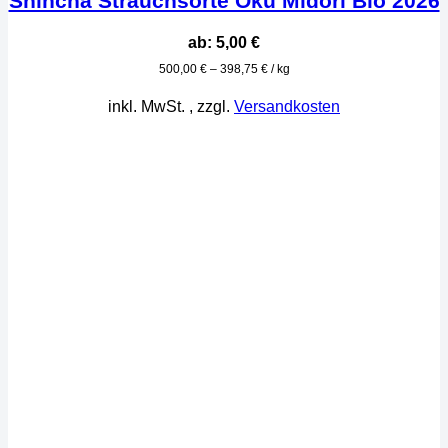
Shincha Strauchsorte Oku Midori Bio 2026
ab:
5,00
€
500,00
€
–
398,75
€
/
kg
inkl. MwSt.
, zzgl.
Versandkosten