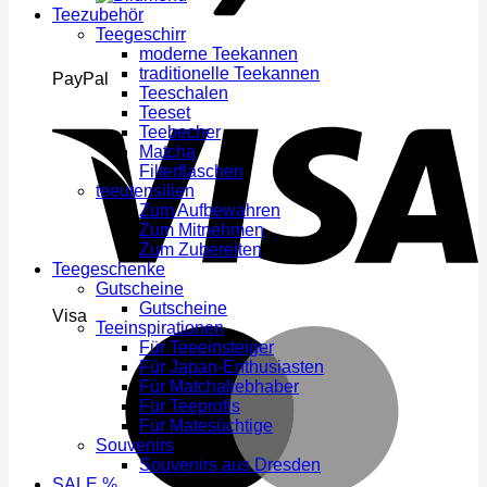
Teezubehör
Teegeschirr
moderne Teekannen
traditionelle Teekannen
PayPal
Teeschalen
Teeset
Teebecher
Matcha
Filterflaschen
teeutensilien
Zum Aufbewahren
Zum Mitnehmen
Zum Zubereiten
Teegeschenke
Gutscheine
Gutscheine
Visa
Teeinspirationen
Für Teeeinsteiger
Für Japan-Enthusiasten
Für Matchaliebhaber
Für Teeprofis
Für Matesüchtige
Souvenirs
Souvenirs aus Dresden
SALE %