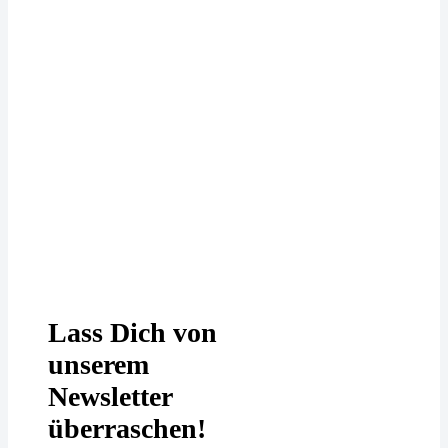
Deine Daten werden bei uns
DSGVO-konform behandelt. In
unserer
Datenschutzerklärung
erfährst
Du mehr.
Lass Dich von
unserem
Newsletter
überraschen!