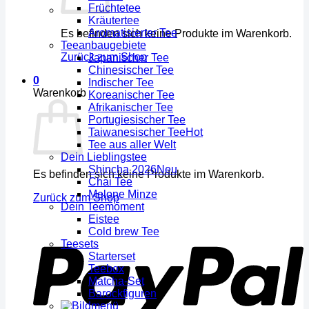
Früchtetee
Kräutertee
Aromatisierter Tee
Es befinden sich keine Produkte im Warenkorb.
Teeanbaugebiete
Zurück zum Shop
Japanischer Tee
Chinesischer Tee
0
Indischer Tee
Warenkorb
Koreanischer Tee
Afrikanischer Tee
Portugiesischer Tee
Taiwanesischer Tee
Tee aus aller Welt
Dein Lieblingstee
Shincha 2026
Es befinden sich keine Produkte im Warenkorb.
Chai Tee
Melone Minze
Zurück zum Shop
Dein Teemoment
Eistee
Cold brew Tee
Teesets
Starterset
Teebox
Matcha-Set
Barockfiguren