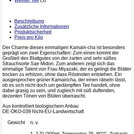
Weißer Tee
(5)
Beschreibung
Zusätzliche Informationen
Produktsicherheit
Preis pro Kilo
Der Charme dieses einmaligen Kamairi-cha ist besonders
geprägt von zwei Eigenschaften: Zum einen kommt der
Großteil des Blattgutes von der zarten und sehr süßes
Strauchsorte Sae Midori. Zum anderen zeigt sich das
einmalige Talent von Frau Miyazaki, der es gelingt die Blätter
trocken zu erhitzen, ohne dass Röstnoten entstehen. Ein
ausgesprochen grüner Kamairicha, der einen rätseln lässt,
ob es sich nicht doch um gedämpften Tee handelt, ohne
dabei grasig zu sein, und zugleich mit süß duftenden,
dezenten Tönen von Blüten überrascht.
Aus kontrolliert biologischem Anbau
DE-ÖKO-039 Nicht-EU-Landwirtschaft
Gewicht
n. v.
1–2 TL/200ml, Temperatur: 75–80°C, Ziehzeit: