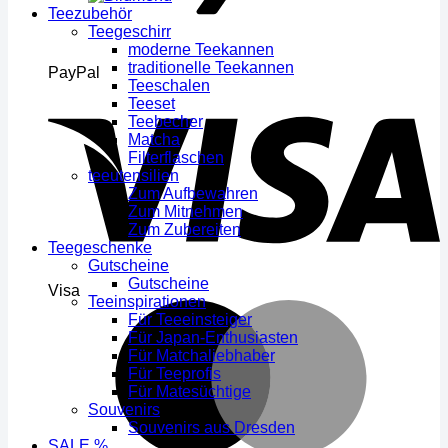
Teezubehör
Teegeschirr
moderne Teekannen
traditionelle Teekannen
PayPal
Teeschalen
Teeset
Teebecher
Matcha
Filterflaschen
teeutensilien
Zum Aufbewahren
Zum Mitnehmen
Zum Zubereiten
Teegeschenke
Gutscheine
Gutscheine
Visa
Teeinspirationen
Für Teeeinsteiger
Für Japan-Enthusiasten
Für Matchaliebhaber
Für Teeprofis
Für Matesüchtige
Souvenirs
Souvenirs aus Dresden
SALE %