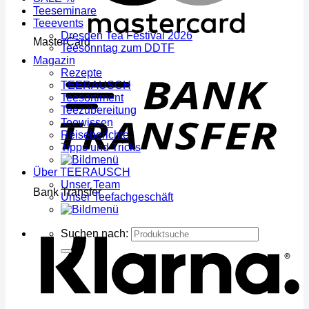
Teeseminare
Teeevents
Dresden Tea Festival 2026
MasterCard
Teesonntag zum DDTF
Magazin
Rezepte
TEERAUSCH
Teesortiment
Teezubereitung
Teewissen
Reiseberichte
Tipps und Tricks
Über TEERAUSCH
Unser Team
Bank Transfer
Unser Teefachgeschäft
Suchen nach: