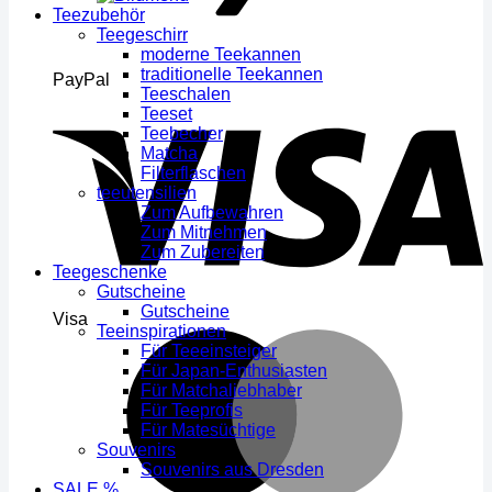
Teezubehör
Teegeschirr
moderne Teekannen
traditionelle Teekannen
PayPal
Teeschalen
Teeset
Teebecher
Matcha
Filterflaschen
teeutensilien
Zum Aufbewahren
Zum Mitnehmen
Zum Zubereiten
Teegeschenke
Gutscheine
Gutscheine
Visa
Teeinspirationen
Für Teeeinsteiger
Für Japan-Enthusiasten
Für Matchaliebhaber
Für Teeprofis
Für Matesüchtige
Souvenirs
Souvenirs aus Dresden
SALE %