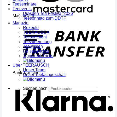
Teeseminare
Teeevents
Dresden Tea Festival 2026
MasterCard
Teesonntag zum DDTF
Magazin
Rezepte
TEERAUSCH
Teesortiment
Teezubereitung
Teewissen
Reiseberichte
Tipps und Tricks
Über TEERAUSCH
Unser Team
Bank Transfer
Unser Teefachgeschäft
Suchen nach: