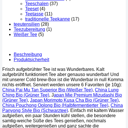
Teeschalen
(37)
Teeset
(4)
Teetasse
(11)
traditionelle Teekanne
(17)
teeutensilien
(28)
Teezubereitung
(1)
Weißer Tee
(5)
Beschreibung
Produktsicherheit
Frisch aufgebrühter Tee ist was Wunderbares. Kalt
aufgebrüht funktioniert Tee aber genauso wunderbar! Und
mit unserer Cold brew-Box ist die Wunderbar in null Komma
nichts eröffnet. Serviert werden unsere 6 Favoriten (je 10g):
China Pai Mu Tan Superior Bio (Weißer Tee)
,
China Lung
Ching Bio (Grüner Tee)
, J
apan Mie Premium Mizudashi Bio
(Grüner Tee)
,
Japan Morimoto Kusa Cha Bio (Grüner Tee)
,
China Pouchong Oolong Bio (Halbfermentierter Tee)
,
China
Panyong Style Bio (Schwarztee)
. Einfach mit kaltem Wasser
aufgießen, ein paar Stunden kühl stellen, die besondere
samtig-weiche Süße des Tees genießen, nochmals
aufgießen, weitergenießen und ganz sachte die