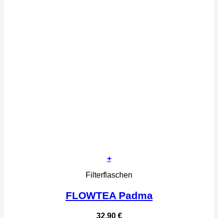
+
Filterflaschen
FLOWTEA Padma
32,90
€