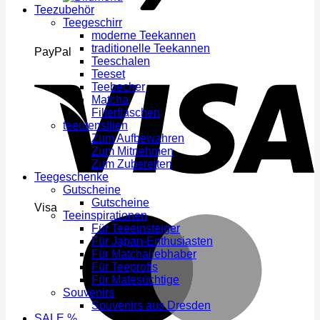
Teezubehör
Teegeschirr
moderne Teekannen
traditionelle Teekannen
PayPal
Teeschalen
Teeset
Teebecher
Matcha
Filterflaschen
teeutensilien
Zum Aufbewahren
Zum Mitnehmen
Zum Zubereiten
Teegeschenke
Gutscheine
Gutscheine
Visa
Teeinspirationen
Für Teeeinsteiger
Für Japan-Enthusiasten
Für Matchaliebhaber
Für Teeprofis
Für Matesüchtige
Souvenirs
Souvenirs aus Dresden
SALE %