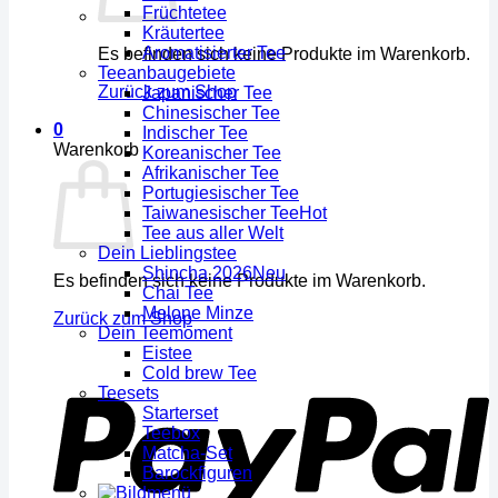
Früchtetee
Kräutertee
Aromatisierter Tee
Es befinden sich keine Produkte im Warenkorb.
Teeanbaugebiete
Zurück zum Shop
Japanischer Tee
Chinesischer Tee
0
Indischer Tee
Warenkorb
Koreanischer Tee
Afrikanischer Tee
Portugiesischer Tee
Taiwanesischer Tee
Tee aus aller Welt
Dein Lieblingstee
Shincha 2026
Es befinden sich keine Produkte im Warenkorb.
Chai Tee
Melone Minze
Zurück zum Shop
Dein Teemoment
Eistee
Cold brew Tee
Teesets
Starterset
Teebox
Matcha-Set
Barockfiguren