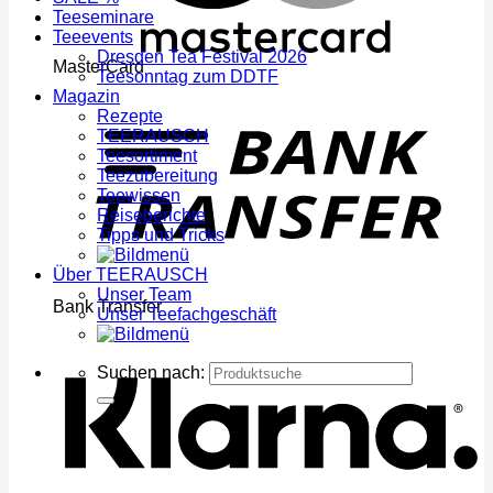
Teeseminare
Teeevents
Dresden Tea Festival 2026
MasterCard
Teesonntag zum DDTF
Magazin
Rezepte
TEERAUSCH
Teesortiment
Teezubereitung
Teewissen
Reiseberichte
Tipps und Tricks
Über TEERAUSCH
Unser Team
Bank Transfer
Unser Teefachgeschäft
Suchen nach: