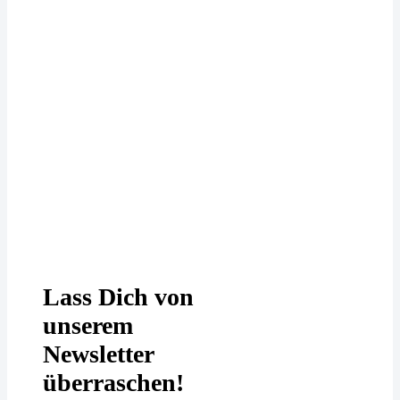
Deine Daten werden bei uns
DSGVO-konform behandelt. In
unserer
Datenschutzerklärung
erfährst
Du mehr.
Lass Dich von
unserem
Newsletter
überraschen!