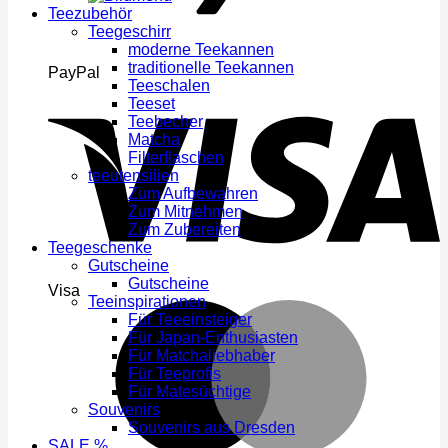
Teezubehör
Teegeschirr
moderne Teekannen
traditionelle Teekannen
PayPal
Teeschalen
Teeset
Teebecher
Matcha
Filterflaschen
teeutensilien
Zum Aufbewahren
Zum Mitnehmen
Zum Zubereiten
Teegeschenke
Gutscheine
Gutscheine
Visa
Teeinspirationen
Für Teeeinsteiger
Für Japan-Enthusiasten
Für Matchaliebhaber
Für Teeprofis
Für Matesüchtige
Souvenirs
Souvenirs aus Dresden
SALE %