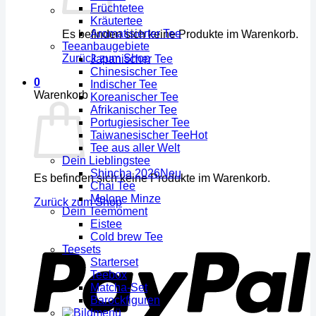
Früchtetee
Kräutertee
Aromatisierter Tee
Es befinden sich keine Produkte im Warenkorb.
Teeanbaugebiete
Zurück zum Shop
Japanischer Tee
Chinesischer Tee
0
Indischer Tee
Warenkorb
Koreanischer Tee
Afrikanischer Tee
Portugiesischer Tee
Taiwanesischer Tee
Tee aus aller Welt
Dein Lieblingstee
Shincha 2026
Es befinden sich keine Produkte im Warenkorb.
Chai Tee
Melone Minze
Zurück zum Shop
Dein Teemoment
Eistee
Cold brew Tee
Teesets
Starterset
Teebox
Matcha-Set
Barockfiguren