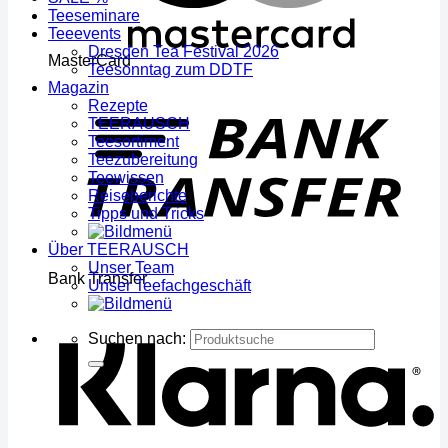
Teeseminare
Teeevents
Dresden Tea Festival 2026
MasterCard
Teesonntag zum DDTF
Magazin
Rezepte
TEERAUSCH
Teesortiment
Teezubereitung
Teewissen
Reiseberichte
Tipps und Tricks
Über TEERAUSCH
Unser Team
Bank Transfer
Unser Teefachgeschäft
Suchen nach: