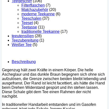
Teegeschirr
(106)
Filterflaschen
(7)
Matchazubehör
(20)
moderne Teekanne
(6)
Teeschalen
(37)
Teeset
(4)
Teetasse
(11)
traditionelle Teekanne
(17)
teeutensilien
(28)
Teezubereitung
(1)
Weißer Tee
(5)
Beschreibung
Gegenzug hält zwei Kräfte in einem Körper. Die helle
Ascheglaur und das dunkle Braun begegnen sich ohne sich
aufzulösen, die Grenze zwischen beiden bleibt lebendig und
ausgefranst. Der Rand ist leicht facettiert, als hätte die Hand
beim Drehen Widerstand gespürt und ihn stehen lassen.
Diese Schale gibt dem Tee einen Rahmen der nicht
nachgibt.
In traditioneller Handarbeit entstanden und im Gasofen
gebrannt, trägt jede Schale Jeremy Kealas