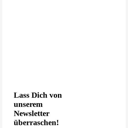
Deine Daten werden bei uns
DSGVO-konform behandelt. In
unserer
Datenschutzerklärung
erfährst
Du mehr.
Lass Dich von
unserem
Newsletter
überraschen!