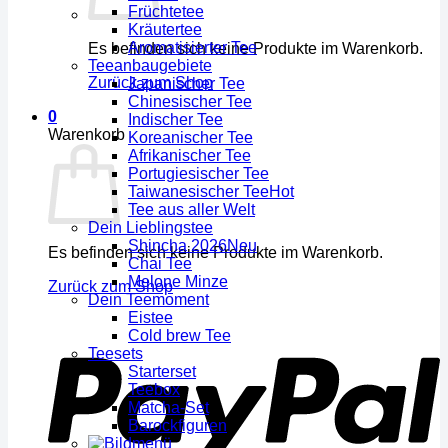
Früchtetee
Kräutertee
Aromatisierter Tee
Es befinden sich keine Produkte im Warenkorb.
Teeanbaugebiete
Zurück zum Shop
Japanischer Tee
Chinesischer Tee
0
Indischer Tee
Warenkorb
Koreanischer Tee
Afrikanischer Tee
Portugiesischer Tee
Taiwanesischer Tee
Tee aus aller Welt
Dein Lieblingstee
Shincha 2026
Es befinden sich keine Produkte im Warenkorb.
Chai Tee
Melone Minze
Zurück zum Shop
Dein Teemoment
Eistee
Cold brew Tee
Teesets
Starterset
Teebox
Matcha-Set
Barockfiguren