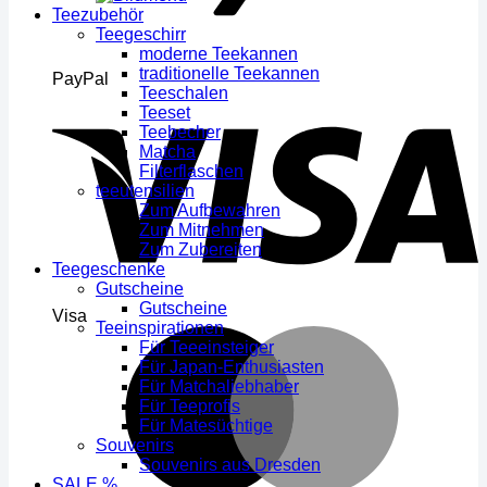
Teezubehör
Teegeschirr
moderne Teekannen
traditionelle Teekannen
PayPal
Teeschalen
Teeset
Teebecher
Matcha
Filterflaschen
teeutensilien
Zum Aufbewahren
Zum Mitnehmen
Zum Zubereiten
Teegeschenke
Gutscheine
Gutscheine
Visa
Teeinspirationen
Für Teeeinsteiger
Für Japan-Enthusiasten
Für Matchaliebhaber
Für Teeprofis
Für Matesüchtige
Souvenirs
Souvenirs aus Dresden
SALE %