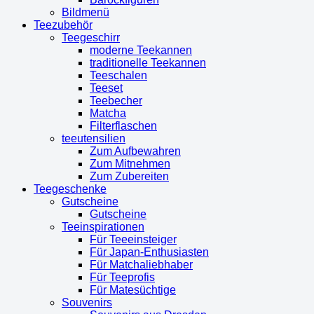
Bildmenü
Teezubehör
Teegeschirr
moderne Teekannen
traditionelle Teekannen
Teeschalen
Teeset
Teebecher
Matcha
Filterflaschen
teeutensilien
Zum Aufbewahren
Zum Mitnehmen
Zum Zubereiten
Teegeschenke
Gutscheine
Gutscheine
Teeinspirationen
Für Teeeinsteiger
Für Japan-Enthusiasten
Für Matchaliebhaber
Für Teeprofis
Für Matesüchtige
Souvenirs