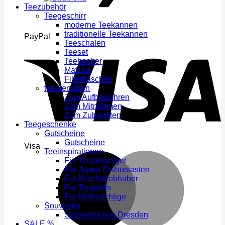
Teezubehör
Teegeschirr
moderne Teekannen
traditionelle Teekannen
PayPal
Teeschalen
Teeset
Teebecher
Matcha
Filterflaschen
teeutensilien
Zum Aufbewahren
Zum Mitnehmen
Zum Zubereiten
Teegeschenke
Gutscheine
Gutscheine
Visa
Teeinspirationen
Für Teeeinsteiger
Für Japan-Enthusiasten
Für Matchaliebhaber
Für Teeprofis
Für Matesüchtige
Souvenirs
Souvenirs aus Dresden
SALE %