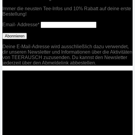
Immer die neusten Tee-Infos und 10% Rabatt auf deine erste
Bestellung!
Email- Addresse*
Deine E-Mail-Adresse wird ausschließlich dazu verwendet,
dir unseren Newsletter und Informationen über die Aktivitäten
von TEERAUSCH zuzusenden. Du kannst den Newsletter
jederzeit über den Abmeldelink abbestellen.