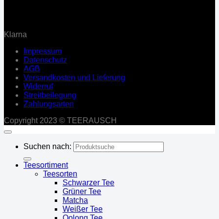
Klarna
Impressum
Datenschutz
AGB
Versandkosten und Lieferung
Widerruf
Streitbeilegung
Zahlungsarten
Copyright 2023 © TEERAUSCH
Suchen nach:
Teesortiment
Teesorten
Schwarzer Tee
Grüner Tee
Matcha
Weißer Tee
Oolong Tee