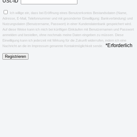
USt.-ID
Ich willige ein, dass bei Eröffnung eines Benutzerkontos Bestandsdaten (Name,
Adresse, E-Mail, Telefonnummer und mit gesonderter Einwilligung: Bankverbindung) und
Nutzungsdaten (Benutzername, Passwort) in einer Kundendatenbank gespeichert wird.
Auf diese Weise kann ich mich bei künftigen Einkäufen mit Benutzernamen und Passwort
anmelden und bestellen, ohne nochmals meine Daten eingeben zu müssen. Diese
Einwilligung kann ich jederzeit mit Wirkung für die Zukunft widerrufen, indem ich eine
*
Erforderlich
Nachricht an die im Impressum genannte Kontaktmöglichkeit sende.
Registrieren