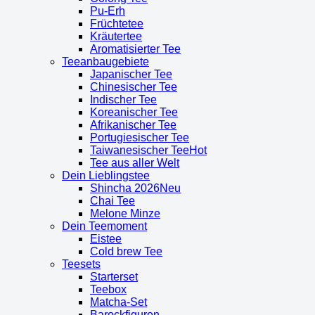
Pu-Erh
Früchtetee
Kräutertee
Aromatisierter Tee
Teeanbaugebiete
Japanischer Tee
Chinesischer Tee
Indischer Tee
Koreanischer Tee
Afrikanischer Tee
Portugiesischer Tee
Taiwanesischer Tee
Tee aus aller Welt
Dein Lieblingstee
Shincha 2026
Chai Tee
Melone Minze
Dein Teemoment
Eistee
Cold brew Tee
Teesets
Starterset
Teebox
Matcha-Set
Barockfiguren