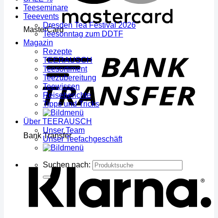
Teeseminare
Teeevents
Dresden Tea Festival 2026
MasterCard
Teesonntag zum DDTF
Magazin
Rezepte
TEERAUSCH
Teesortiment
Teezubereitung
Teewissen
Reiseberichte
Tipps und Tricks
Über TEERAUSCH
Unser Team
Bank Transfer
Unser Teefachgeschäft
Suchen nach: