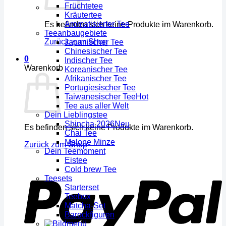
Früchtetee
Kräutertee
Aromatisierter Tee
Es befinden sich keine Produkte im Warenkorb.
Teeanbaugebiete
Zurück zum Shop
Japanischer Tee
Chinesischer Tee
0
Indischer Tee
Warenkorb
Koreanischer Tee
Afrikanischer Tee
Portugiesischer Tee
Taiwanesischer Tee
Tee aus aller Welt
Dein Lieblingstee
Shincha 2026
Es befinden sich keine Produkte im Warenkorb.
Chai Tee
Melone Minze
Zurück zum Shop
Dein Teemoment
Eistee
Cold brew Tee
Teesets
Starterset
Teebox
Matcha-Set
Barockfiguren