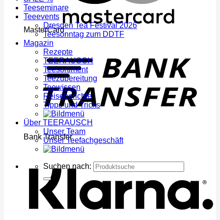
Teeseminare
Teeevents
Dresden Tea Festival 2026
MasterCard
Teesonntag zum DDTF
Magazin
Rezepte
TEERAUSCH
Teesortiment
Teezubereitung
Teewissen
Reiseberichte
Tipps und Tricks
Über TEERAUSCH
Unser Team
Bank Transfer
Unser Teefachgeschäft
Suchen nach: