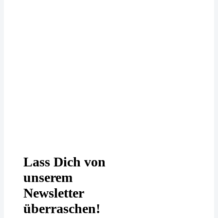
Deine Daten werden bei uns
DSGVO-konform behandelt. In
unserer
Datenschutzerklärung
erfährst
Du mehr.
Lass Dich von
unserem
Newsletter
überraschen!