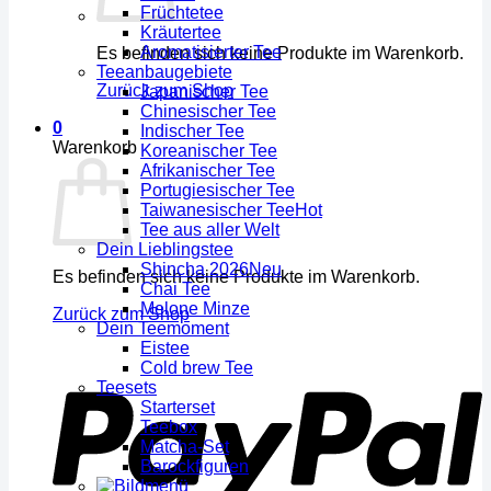
Früchtetee
Kräutertee
Aromatisierter Tee
Es befinden sich keine Produkte im Warenkorb.
Teeanbaugebiete
Zurück zum Shop
Japanischer Tee
Chinesischer Tee
0
Indischer Tee
Warenkorb
Koreanischer Tee
Afrikanischer Tee
Portugiesischer Tee
Taiwanesischer Tee
Tee aus aller Welt
Dein Lieblingstee
Shincha 2026
Es befinden sich keine Produkte im Warenkorb.
Chai Tee
Melone Minze
Zurück zum Shop
Dein Teemoment
Eistee
Cold brew Tee
Teesets
Starterset
Teebox
Matcha-Set
Barockfiguren