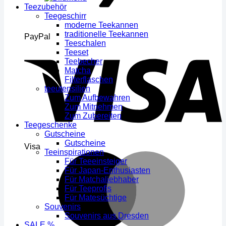
Teezubehör
Teegeschirr
moderne Teekannen
traditionelle Teekannen
PayPal
Teeschalen
Teeset
Teebecher
Matcha
Filterflaschen
teeutensilien
Zum Aufbewahren
Zum Mitnehmen
Zum Zubereiten
Teegeschenke
Gutscheine
Gutscheine
Visa
Teeinspirationen
Für Teeeinsteiger
Für Japan-Enthusiasten
Für Matchaliebhaber
Für Teeprofis
Für Matesüchtige
Souvenirs
Souvenirs aus Dresden
SALE %