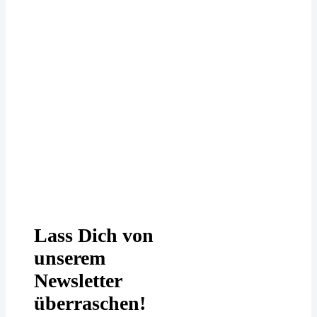
Deine Daten werden bei uns
DSGVO-konform behandelt. In
unserer
Datenschutzerklärung
erfährst
Du mehr.
Lass Dich von
unserem
Newsletter
überraschen!