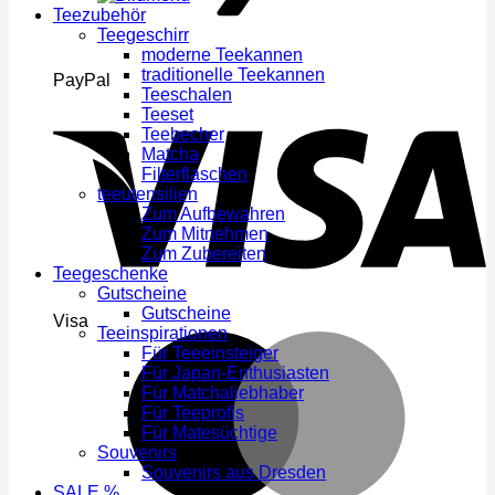
Teezubehör
Teegeschirr
moderne Teekannen
traditionelle Teekannen
PayPal
Teeschalen
Teeset
Teebecher
Matcha
Filterflaschen
teeutensilien
Zum Aufbewahren
Zum Mitnehmen
Zum Zubereiten
Teegeschenke
Gutscheine
Gutscheine
Visa
Teeinspirationen
Für Teeeinsteiger
Für Japan-Enthusiasten
Für Matchaliebhaber
Für Teeprofis
Für Matesüchtige
Souvenirs
Souvenirs aus Dresden
SALE %