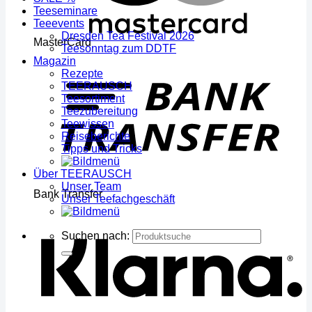
Teeseminare
Teeevents
Dresden Tea Festival 2026
MasterCard
Teesonntag zum DDTF
Magazin
Rezepte
TEERAUSCH
Teesortiment
Teezubereitung
Teewissen
Reiseberichte
Tipps und Tricks
Über TEERAUSCH
Unser Team
Bank Transfer
Unser Teefachgeschäft
Suchen nach: