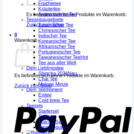
Früchtetee
Kräutertee
Aromatisierter Tee
Es befinden sich keine Produkte im Warenkorb.
Teeanbaugebiete
Zurück zum Shop
Japanischer Tee
Chinesischer Tee
0
Indischer Tee
Warenkorb
Koreanischer Tee
Afrikanischer Tee
Portugiesischer Tee
Taiwanesischer Tee
Tee aus aller Welt
Dein Lieblingstee
Shincha 2026
Es befinden sich keine Produkte im Warenkorb.
Chai Tee
Melone Minze
Zurück zum Shop
Dein Teemoment
Eistee
Cold brew Tee
Teesets
Starterset
Teebox
Matcha-Set
Barockfiguren