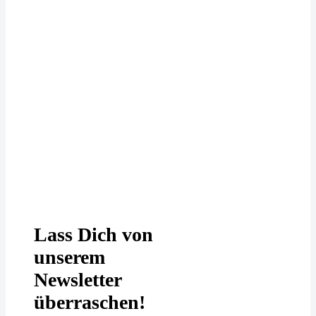
Deine Daten werden bei uns
DSGVO-konform behandelt. In
unserer
Datenschutzerklärung
erfährst
Du mehr.
Lass Dich von
unserem
Newsletter
überraschen!