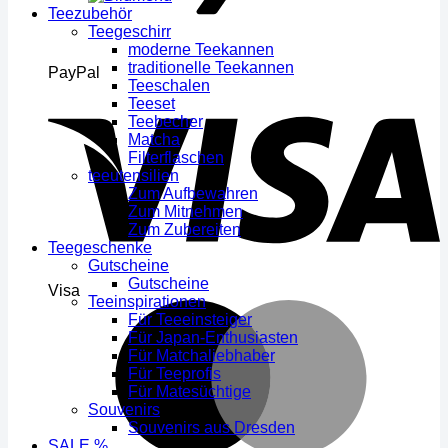
Teezubehör
Teegeschirr
moderne Teekannen
traditionelle Teekannen
PayPal
Teeschalen
Teeset
Teebecher
Matcha
Filterflaschen
teeutensilien
Zum Aufbewahren
Zum Mitnehmen
Zum Zubereiten
Teegeschenke
Gutscheine
Gutscheine
Visa
Teeinspirationen
Für Teeeinsteiger
Für Japan-Enthusiasten
Für Matchaliebhaber
Für Teeprofis
Für Matesüchtige
Souvenirs
Souvenirs aus Dresden
SALE %