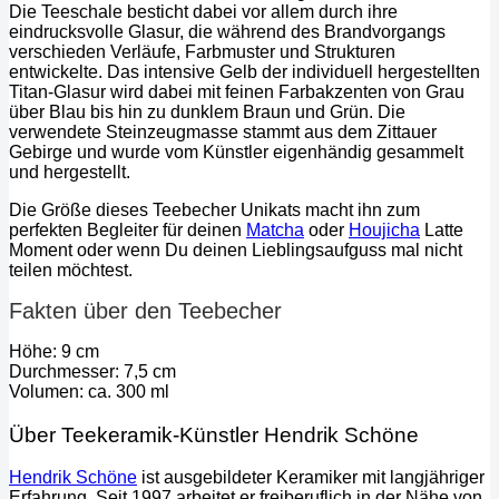
Die Teeschale besticht dabei vor allem durch ihre
eindrucksvolle Glasur, die während des Brandvorgangs
verschieden Verläufe, Farbmuster und Strukturen
entwickelte. Das intensive Gelb der individuell hergestellten
Titan-Glasur wird dabei mit feinen Farbakzenten von Grau
über Blau bis hin zu dunklem Braun und Grün. Die
verwendete Steinzeugmasse stammt aus dem Zittauer
Gebirge und wurde vom Künstler eigenhändig gesammelt
und hergestellt.
Die Größe dieses Teebecher Unikats macht ihn zum
perfekten Begleiter für deinen
Matcha
oder
Houjicha
Latte
Moment oder wenn Du deinen Lieblingsaufguss mal nicht
teilen möchtest.
Fakten über den Teebecher
Höhe: 9 cm
Durchmesser: 7,5 cm
Volumen: ca. 300 ml
Über Teekeramik-Künstler Hendrik Schöne
Hendrik Schöne
ist ausgebildeter Keramiker mit langjähriger
Erfahrung. Seit 1997 arbeitet er freiberuflich in der Nähe von