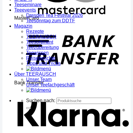
Teeseminare
Teeevents
Dresden Tea Festival 2026
MasterCard
Teesonntag zum DDTF
Magazin
Rezepte
TEERAUSCH
Teesortiment
Teezubereitung
Teewissen
Reiseberichte
Tipps und Tricks
Über TEERAUSCH
Unser Team
Bank Transfer
Unser Teefachgeschäft
Suchen nach: