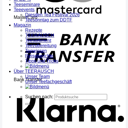
Teeseminare
Teeevents
Dresden Tea Festival 2026
MasterCard
Teesonntag zum DDTF
Magazin
Rezepte
TEERAUSCH
Teesortiment
Teezubereitung
Teewissen
Reiseberichte
Tipps und Tricks
Über TEERAUSCH
Unser Team
Bank Transfer
Unser Teefachgeschäft
Suchen nach: