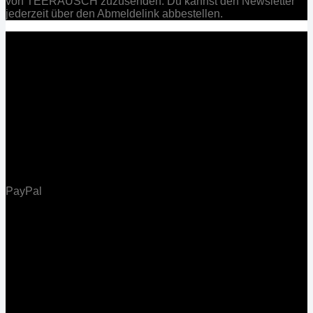
von TEERAUSCH zuzusenden. Du kannst den Newsletter
jederzeit über den Abmeldelink abbestellen.
PayPal