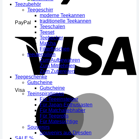
Teezubehör
Teegeschirr
moderne Teekannen
traditionelle Teekannen
PayPal
Teeschalen
Teeset
Teebecher
Matcha
Filterflaschen
teeutensilien
Zum Aufbewahren
Zum Mitnehmen
Zum Zubereiten
Teegeschenke
Gutscheine
Gutscheine
Visa
Teeinspirationen
Für Teeeinsteiger
Für Japan-Enthusiasten
Für Matchaliebhaber
Für Teeprofis
Für Matesüchtige
Souvenirs
Souvenirs aus Dresden
SALE %