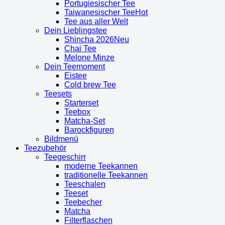
Portugiesischer Tee
Taiwanesischer Tee
Tee aus aller Welt
Dein Lieblingstee
Shincha 2026
Chai Tee
Melone Minze
Dein Teemoment
Eistee
Cold brew Tee
Teesets
Starterset
Teebox
Matcha-Set
Barockfiguren
Bildmenü
Teezubehör
Teegeschirr
moderne Teekannen
traditionelle Teekannen
Teeschalen
Teeset
Teebecher
Matcha
Filterflaschen