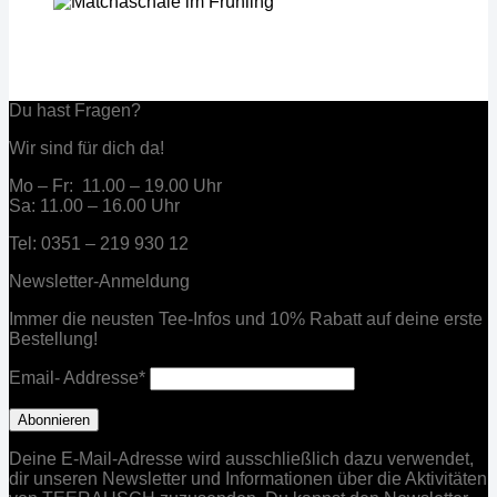
Du hast Fragen?
Wir sind für dich da!
Mo – Fr: 11.00 – 19.00 Uhr
Sa: 11.00 – 16.00 Uhr
Tel: 0351 – 219 930 12
Newsletter-Anmeldung
Immer die neusten Tee-Infos und 10% Rabatt auf deine erste
Bestellung!
Email- Addresse*
Deine E-Mail-Adresse wird ausschließlich dazu verwendet,
dir unseren Newsletter und Informationen über die Aktivitäten