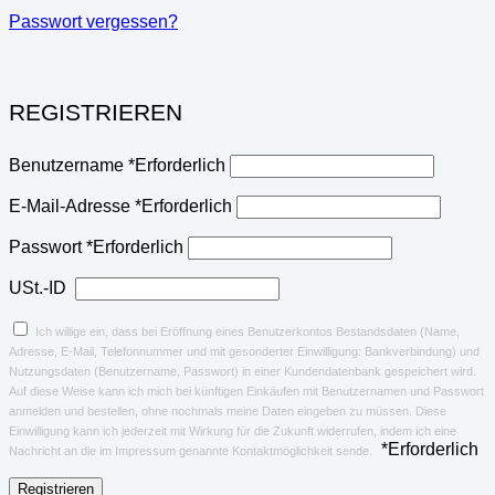
Passwort vergessen?
REGISTRIEREN
Benutzername
*
Erforderlich
E-Mail-Adresse
*
Erforderlich
Passwort
*
Erforderlich
USt.-ID
Ich willige ein, dass bei Eröffnung eines Benutzerkontos Bestandsdaten (Name,
Adresse, E-Mail, Telefonnummer und mit gesonderter Einwilligung: Bankverbindung) und
Nutzungsdaten (Benutzername, Passwort) in einer Kundendatenbank gespeichert wird.
Auf diese Weise kann ich mich bei künftigen Einkäufen mit Benutzernamen und Passwort
anmelden und bestellen, ohne nochmals meine Daten eingeben zu müssen. Diese
Einwilligung kann ich jederzeit mit Wirkung für die Zukunft widerrufen, indem ich eine
*
Erforderlich
Nachricht an die im Impressum genannte Kontaktmöglichkeit sende.
Registrieren