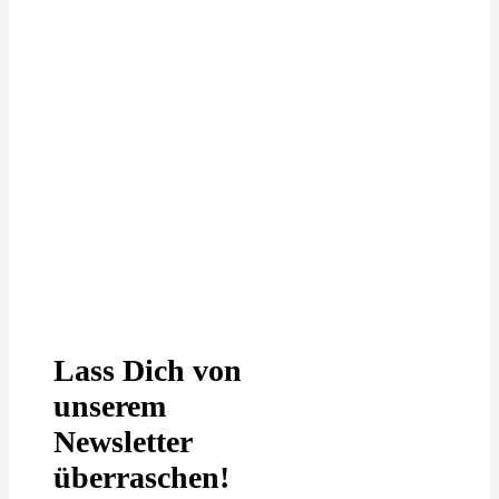
Deine Daten werden bei uns
DSGVO-konform behandelt. In
unserer
Datenschutzerklärung
erfährst
Du mehr.
Lass Dich von
unserem
Newsletter
überraschen!