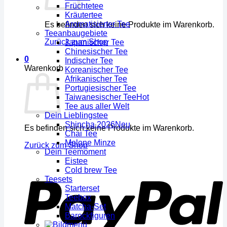
Früchtetee
Kräutertee
Aromatisierter Tee
Es befinden sich keine Produkte im Warenkorb.
Teeanbaugebiete
Zurück zum Shop
Japanischer Tee
Chinesischer Tee
0
Indischer Tee
Warenkorb
Koreanischer Tee
Afrikanischer Tee
Portugiesischer Tee
Taiwanesischer Tee
Tee aus aller Welt
Dein Lieblingstee
Shincha 2026
Es befinden sich keine Produkte im Warenkorb.
Chai Tee
Melone Minze
Zurück zum Shop
Dein Teemoment
Eistee
Cold brew Tee
Teesets
Starterset
Teebox
Matcha-Set
Barockfiguren