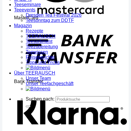
Teeseminare
Teeevents
Dresden Tea Festival 2026
MasterCard
Teesonntag zum DDTF
Magazin
Rezepte
TEERAUSCH
Teesortiment
Teezubereitung
Teewissen
Reiseberichte
Tipps und Tricks
Über TEERAUSCH
Unser Team
Bank Transfer
Unser Teefachgeschäft
Suchen nach: