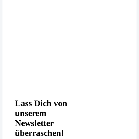
Deine Daten werden bei uns
DSGVO-konform behandelt. In
unserer
Datenschutzerklärung
erfährst
Du mehr.
Lass Dich von
unserem
Newsletter
überraschen!