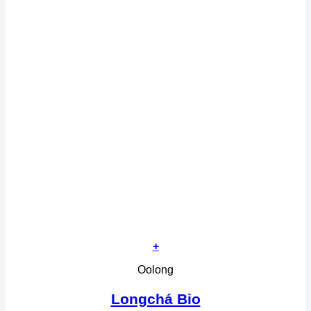
+
Oolong
Longchá Bio