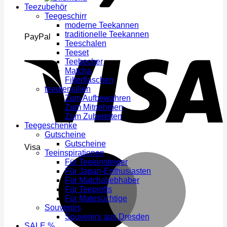
Teezubehör
Teegeschirr
moderne Teekannen
traditionelle Teekannen
PayPal
Teeschalen
Teeset
Teebecher
Matcha
Filterflaschen
teeutensilien
Zum Aufbewahren
Zum Mitnehmen
Zum Zubereiten
Teegeschenke
Gutscheine
Gutscheine
Visa
Teeinspirationen
Für Teeeinsteiger
Für Japan-Enthusiasten
Für Matchaliebhaber
Für Teeprofis
Für Matesüchtige
Souvenirs
Souvenirs aus Dresden
SALE %