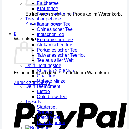
Früchtetee
Kräutertee
Aromatisierter Tee
Es befinden sich keine Produkte im Warenkorb.
Teeanbaugebiete
Zurück zum Shop
Japanischer Tee
Chinesischer Tee
0
Indischer Tee
Warenkorb
Koreanischer Tee
Afrikanischer Tee
Portugiesischer Tee
Taiwanesischer Tee
Tee aus aller Welt
Dein Lieblingstee
Shincha 2026
Es befinden sich keine Produkte im Warenkorb.
Chai Tee
Melone Minze
Zurück zum Shop
Dein Teemoment
Eistee
Cold brew Tee
Teesets
Starterset
Teebox
Matcha-Set
Barockfiguren