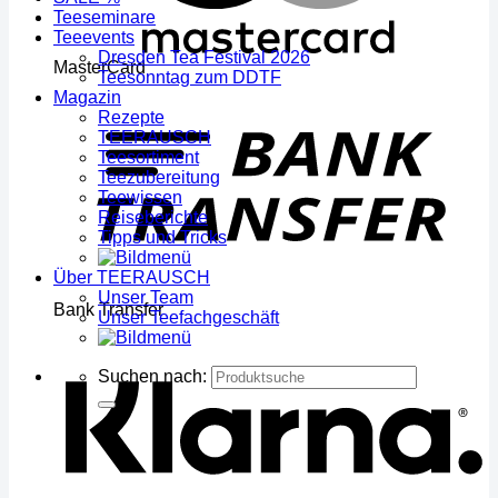
Teeseminare
Teeevents
Dresden Tea Festival 2026
MasterCard
Teesonntag zum DDTF
Magazin
Rezepte
TEERAUSCH
Teesortiment
Teezubereitung
Teewissen
Reiseberichte
Tipps und Tricks
Über TEERAUSCH
Unser Team
Bank Transfer
Unser Teefachgeschäft
Suchen nach: