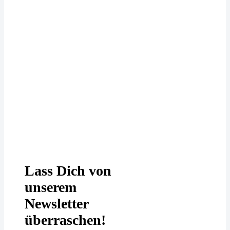
Deine Daten werden bei uns
DSGVO-konform behandelt. In
unserer
Datenschutzerklärung
erfährst
Du mehr.
Lass Dich von
unserem
Newsletter
überraschen!