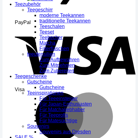
Teezubehör
Teegeschirr
moderne Teekannen
traditionelle Teekannen
PayPal
Teeschalen
Teeset
Teebecher
Matcha
Filterflaschen
teeutensilien
Zum Aufbewahren
Zum Mitnehmen
Zum Zubereiten
Teegeschenke
Gutscheine
Gutscheine
Visa
Teeinspirationen
Für Teeeinsteiger
Für Japan-Enthusiasten
Für Matchaliebhaber
Für Teeprofis
Für Matesüchtige
Souvenirs
Souvenirs aus Dresden
SALE %