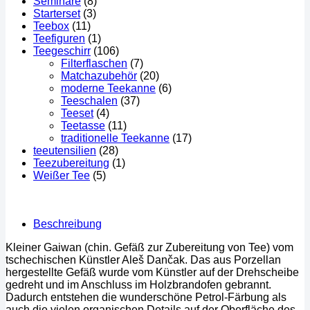
Seminare
(8)
Starterset
(3)
Teebox
(11)
Teefiguren
(1)
Teegeschirr
(106)
Filterflaschen
(7)
Matchazubehör
(20)
moderne Teekanne
(6)
Teeschalen
(37)
Teeset
(4)
Teetasse
(11)
traditionelle Teekanne
(17)
teeutensilien
(28)
Teezubereitung
(1)
Weißer Tee
(5)
Beschreibung
Kleiner Gaiwan (chin. Gefäß zur Zubereitung von Tee) vom
tschechischen Künstler Aleš Dančak. Das aus Porzellan
hergestellte Gefäß wurde vom Künstler auf der Drehscheibe
gedreht und im Anschluss im Holzbrandofen gebrannt.
Dadurch entstehen die wunderschöne Petrol-Färbung als
auch die vielen organischen Details auf der Oberfläche des