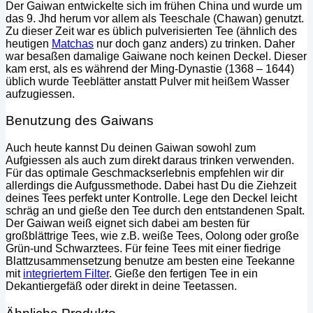
Der Gaiwan entwickelte sich im frühen China und wurde um
das 9. Jhd herum vor allem als Teeschale (Chawan) genutzt.
Zu dieser Zeit war es üblich pulverisierten Tee (ähnlich des
heutigen
Matchas
nur doch ganz anders) zu trinken. Daher
war besaßen damalige Gaiwane noch keinen Deckel. Dieser
kam erst, als es während der Ming-Dynastie (1368 – 1644)
üblich wurde Teeblätter anstatt Pulver mit heißem Wasser
aufzugiessen.
Benutzung des Gaiwans
Auch heute kannst Du deinen Gaiwan sowohl zum
Aufgiessen als auch zum direkt daraus trinken verwenden.
Für das optimale Geschmackserlebnis empfehlen wir dir
allerdings die Aufgussmethode. Dabei hast Du die Ziehzeit
deines Tees perfekt unter Kontrolle. Lege den Deckel leicht
schräg an und gieße den Tee durch den entstandenen Spalt.
Der Gaiwan weiß eignet sich dabei am besten für
großblättrige Tees, wie z.B. weiße Tees, Oolong oder große
Grün-und Schwarztees. Für feine Tees mit einer fiedrige
Blattzusammensetzung benutze am besten eine Teekanne
mit
integriertem Filter
. Gieße den fertigen Tee in ein
Dekantiergefäß oder direkt in deine Teetassen.