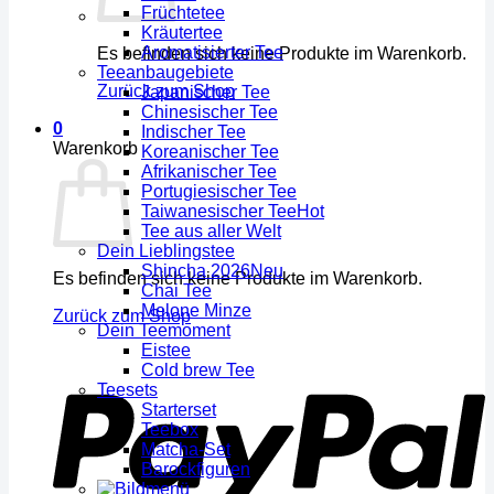
Früchtetee
Kräutertee
Aromatisierter Tee
Es befinden sich keine Produkte im Warenkorb.
Teeanbaugebiete
Zurück zum Shop
Japanischer Tee
Chinesischer Tee
0
Indischer Tee
Warenkorb
Koreanischer Tee
Afrikanischer Tee
Portugiesischer Tee
Taiwanesischer Tee
Tee aus aller Welt
Dein Lieblingstee
Shincha 2026
Es befinden sich keine Produkte im Warenkorb.
Chai Tee
Melone Minze
Zurück zum Shop
Dein Teemoment
Eistee
Cold brew Tee
Teesets
Starterset
Teebox
Matcha-Set
Barockfiguren