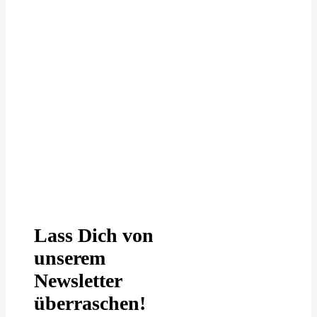
Deine Daten werden bei uns
DSGVO-konform behandelt. In
unserer
Datenschutzerklärung
erfährst
Du mehr.
Lass Dich von
unserem
Newsletter
überraschen!