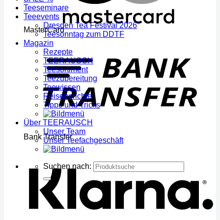
Teeseminare
Teeevents
Dresden Tea Festival 2026
MasterCard
Teesonntag zum DDTF
Magazin
Rezepte
TEERAUSCH
Teesortiment
Teezubereitung
Teewissen
Reiseberichte
Tipps und Tricks
Über TEERAUSCH
Unser Team
Bank Transfer
Unser Teefachgeschäft
Suchen nach: