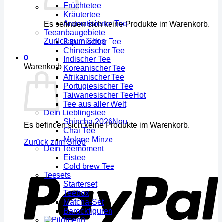
Früchtetee
Kräutertee
Aromatisierter Tee
Es befinden sich keine Produkte im Warenkorb.
Teeanbaugebiete
Zurück zum Shop
Japanischer Tee
Chinesischer Tee
0
Indischer Tee
Warenkorb
Koreanischer Tee
Afrikanischer Tee
Portugiesischer Tee
Taiwanesischer Tee
Tee aus aller Welt
Dein Lieblingstee
Shincha 2026
Es befinden sich keine Produkte im Warenkorb.
Chai Tee
Melone Minze
Zurück zum Shop
Dein Teemoment
Eistee
Cold brew Tee
Teesets
Starterset
Teebox
Matcha-Set
Barockfiguren