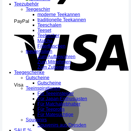
Teezubehör
Teegeschirr
moderne Teekannen
traditionelle Teekannen
PayPal
Teeschalen
Teeset
Teebecher
Matcha
Filterflaschen
teeutensilien
Zum Aufbewahren
Zum Mitnehmen
Zum Zubereiten
Teegeschenke
Gutscheine
Gutscheine
Visa
Teeinspirationen
Für Teeeinsteiger
Für Japan-Enthusiasten
Für Matchaliebhaber
Für Teeprofis
Für Matesüchtige
Souvenirs
Souvenirs aus Dresden
SALE %