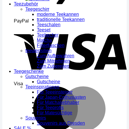
Teezubehör
Teegeschirr
moderne Teekannen
traditionelle Teekannen
PayPal
Teeschalen
Teeset
Teebecher
Matcha
Filterflaschen
teeutensilien
Zum Aufbewahren
Zum Mitnehmen
Zum Zubereiten
Teegeschenke
Gutscheine
Gutscheine
Visa
Teeinspirationen
Für Teeeinsteiger
Für Japan-Enthusiasten
Für Matchaliebhaber
Für Teeprofis
Für Matesüchtige
Souvenirs
Souvenirs aus Dresden
SALE %