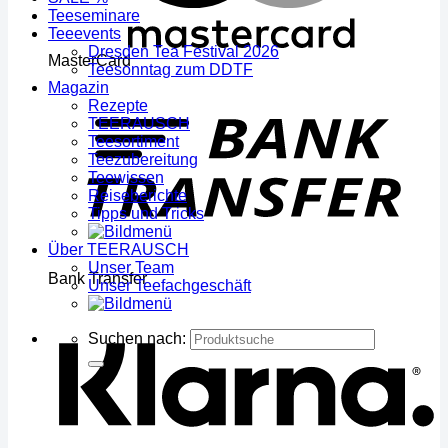
Teeseminare
Teeevents
Dresden Tea Festival 2026
MasterCard
Teesonntag zum DDTF
Magazin
Rezepte
TEERAUSCH
Teesortiment
Teezubereitung
Teewissen
Reiseberichte
Tipps und Tricks
Über TEERAUSCH
Unser Team
Bank Transfer
Unser Teefachgeschäft
Suchen nach: