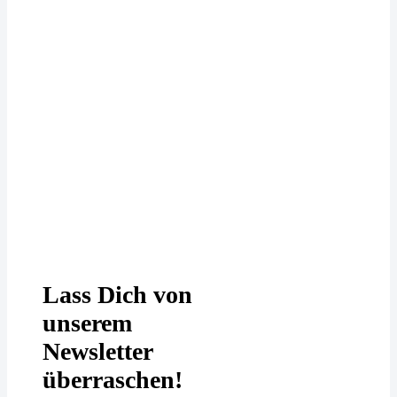
Deine Daten werden bei uns
DSGVO-konform behandelt. In
unserer
Datenschutzerklärung
erfährst
Du mehr.
Lass Dich von
unserem
Newsletter
überraschen!