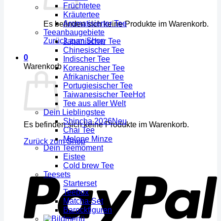
Früchtetee
Kräutertee
Aromatisierter Tee
Es befinden sich keine Produkte im Warenkorb.
Teeanbaugebiete
Zurück zum Shop
Japanischer Tee
Chinesischer Tee
0
Indischer Tee
Warenkorb
Koreanischer Tee
Afrikanischer Tee
Portugiesischer Tee
Taiwanesischer Tee
Tee aus aller Welt
Dein Lieblingstee
Shincha 2026
Es befinden sich keine Produkte im Warenkorb.
Chai Tee
Melone Minze
Zurück zum Shop
Dein Teemoment
Eistee
Cold brew Tee
Teesets
Starterset
Teebox
Matcha-Set
Barockfiguren