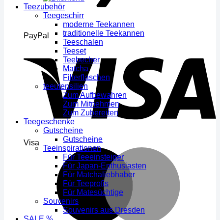
Teezubehör
Teegeschirr
moderne Teekannen
traditionelle Teekannen
PayPal
Teeschalen
Teeset
Teebecher
Matcha
Filterflaschen
teeutensilien
Zum Aufbewahren
Zum Mitnehmen
Zum Zubereiten
Teegeschenke
Gutscheine
Gutscheine
Visa
Teeinspirationen
Für Teeeinsteiger
Für Japan-Enthusiasten
Für Matchaliebhaber
Für Teeprofis
Für Matesüchtige
Souvenirs
Souvenirs aus Dresden
SALE %