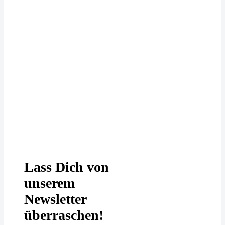
Deine Daten werden bei uns
DSGVO-konform behandelt. In
unserer
Datenschutzerklärung
erfährst
Du mehr.
Lass Dich von
unserem
Newsletter
überraschen!