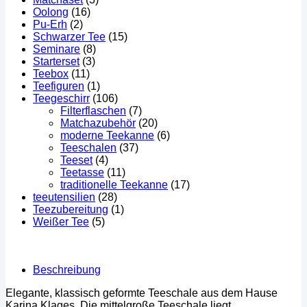
Oolong
(16)
Pu-Erh
(2)
Schwarzer Tee
(15)
Seminare
(8)
Starterset
(3)
Teebox
(11)
Teefiguren
(1)
Teegeschirr
(106)
Filterflaschen
(7)
Matchazubehör
(20)
moderne Teekanne
(6)
Teeschalen
(37)
Teeset
(4)
Teetasse
(11)
traditionelle Teekanne
(17)
teeutensilien
(28)
Teezubereitung
(1)
Weißer Tee
(5)
Beschreibung
Elegante, klassisch geformte Teeschale aus dem Hause
Karina Klages. Die mittelgroße Teeschale liegt