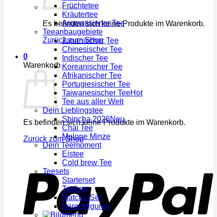
Früchtetee
Kräutertee
Aromatisierter Tee
Es befinden sich keine Produkte im Warenkorb.
Teeanbaugebiete
Zurück zum Shop
Japanischer Tee
Chinesischer Tee
0
Indischer Tee
Warenkorb
Koreanischer Tee
Afrikanischer Tee
Portugiesischer Tee
Taiwanesischer Tee
Tee aus aller Welt
Dein Lieblingstee
Shincha 2026
Es befinden sich keine Produkte im Warenkorb.
Chai Tee
Melone Minze
Zurück zum Shop
Dein Teemoment
Eistee
Cold brew Tee
Teesets
Starterset
Teebox
Matcha-Set
Barockfiguren