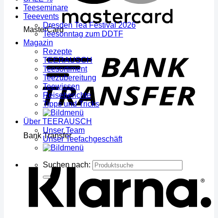
Teeseminare
Teeevents
Dresden Tea Festival 2026
MasterCard
Teesonntag zum DDTF
Magazin
Rezepte
TEERAUSCH
Teesortiment
Teezubereitung
Teewissen
Reiseberichte
Tipps und Tricks
Über TEERAUSCH
Unser Team
Bank Transfer
Unser Teefachgeschäft
Suchen nach: