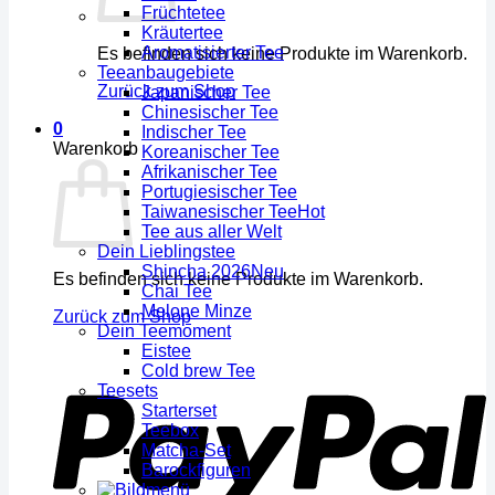
Früchtetee
Kräutertee
Aromatisierter Tee
Es befinden sich keine Produkte im Warenkorb.
Teeanbaugebiete
Zurück zum Shop
Japanischer Tee
Chinesischer Tee
0
Indischer Tee
Warenkorb
Koreanischer Tee
Afrikanischer Tee
Portugiesischer Tee
Taiwanesischer Tee
Tee aus aller Welt
Dein Lieblingstee
Shincha 2026
Es befinden sich keine Produkte im Warenkorb.
Chai Tee
Melone Minze
Zurück zum Shop
Dein Teemoment
Eistee
Cold brew Tee
Teesets
Starterset
Teebox
Matcha-Set
Barockfiguren