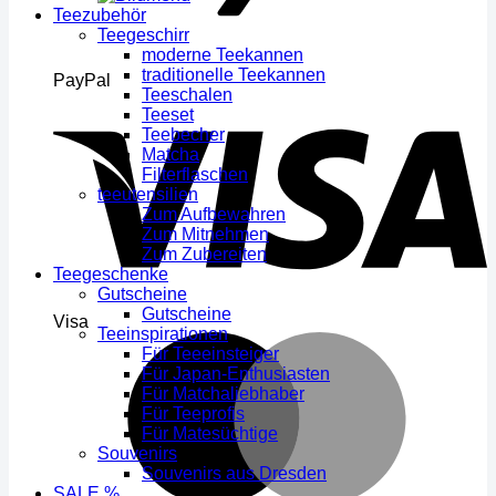
Teezubehör
Teegeschirr
moderne Teekannen
traditionelle Teekannen
PayPal
Teeschalen
Teeset
Teebecher
Matcha
Filterflaschen
teeutensilien
Zum Aufbewahren
Zum Mitnehmen
Zum Zubereiten
Teegeschenke
Gutscheine
Gutscheine
Visa
Teeinspirationen
Für Teeeinsteiger
Für Japan-Enthusiasten
Für Matchaliebhaber
Für Teeprofis
Für Matesüchtige
Souvenirs
Souvenirs aus Dresden
SALE %