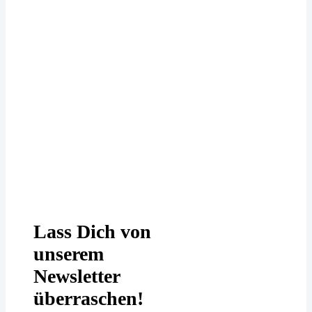
Deine Daten werden bei uns
DSGVO-konform behandelt. In
unserer
Datenschutzerklärung
erfährst
Du mehr.
Lass Dich von
unserem
Newsletter
überraschen!