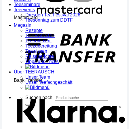
Teeseminare
Teeevents
Dresden Tea Festival 2026
MasterCard
Teesonntag zum DDTF
Magazin
Rezepte
TEERAUSCH
Teesortiment
Teezubereitung
Teewissen
Reiseberichte
Tipps und Tricks
Über TEERAUSCH
Unser Team
Bank Transfer
Unser Teefachgeschäft
Suchen nach: