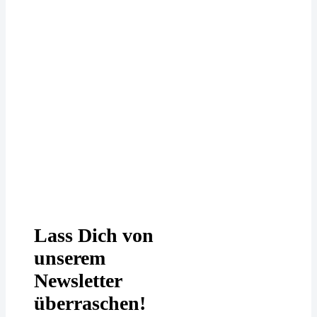
Deine Daten werden bei uns
DSGVO-konform behandelt. In
unserer
Datenschutzerklärung
erfährst
Du mehr.
Lass Dich von
unserem
Newsletter
überraschen!