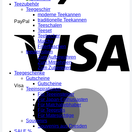
Teezubehör
Teegeschirr
moderne Teekannen
traditionelle Teekannen
PayPal
Teeschalen
Teeset
Teebecher
Matcha
Filterflaschen
teeutensilien
Zum Aufbewahren
Zum Mitnehmen
Zum Zubereiten
Teegeschenke
Gutscheine
Gutscheine
Visa
Teeinspirationen
Für Teeeinsteiger
Für Japan-Enthusiasten
Für Matchaliebhaber
Für Teeprofis
Für Matesüchtige
Souvenirs
Souvenirs aus Dresden
SALE %