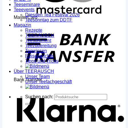
Teeseminare
Teeevents
Dresden Tea Festival 2026
MasterCard
Teesonntag zum DDTF
Magazin
Rezepte
TEERAUSCH
Teesortiment
Teezubereitung
Teewissen
Reiseberichte
Tipps und Tricks
Über TEERAUSCH
Unser Team
Bank Transfer
Unser Teefachgeschäft
Suchen nach: