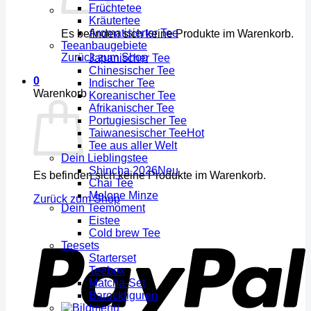
Früchtetee
Kräutertee
Aromatisierter Tee
Es befinden sich keine Produkte im Warenkorb.
Teeanbaugebiete
Zurück zum Shop
Japanischer Tee
Chinesischer Tee
0
Indischer Tee
Warenkorb
Koreanischer Tee
Afrikanischer Tee
Portugiesischer Tee
Taiwanesischer Tee
Tee aus aller Welt
Dein Lieblingstee
Shincha 2026
Es befinden sich keine Produkte im Warenkorb.
Chai Tee
Melone Minze
Zurück zum Shop
Dein Teemoment
Eistee
Cold brew Tee
Teesets
Starterset
Teebox
Matcha-Set
Barockfiguren