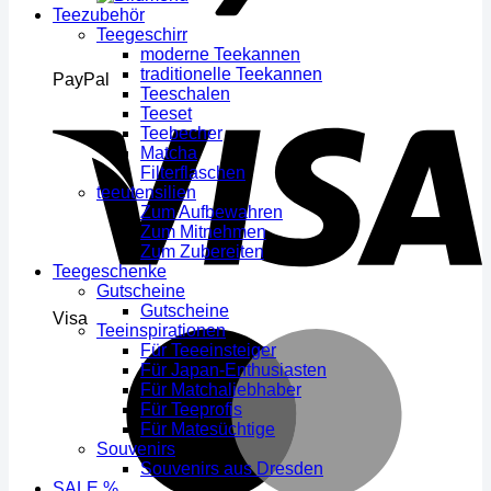
Teezubehör
Teegeschirr
moderne Teekannen
traditionelle Teekannen
PayPal
Teeschalen
Teeset
Teebecher
Matcha
Filterflaschen
teeutensilien
Zum Aufbewahren
Zum Mitnehmen
Zum Zubereiten
Teegeschenke
Gutscheine
Gutscheine
Visa
Teeinspirationen
Für Teeeinsteiger
Für Japan-Enthusiasten
Für Matchaliebhaber
Für Teeprofis
Für Matesüchtige
Souvenirs
Souvenirs aus Dresden
SALE %