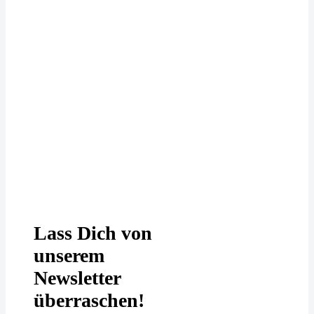
Deine Daten werden bei uns
DSGVO-konform behandelt. In
unserer
Datenschutzerklärung
erfährst
Du mehr.
Lass Dich von
unserem
Newsletter
überraschen!