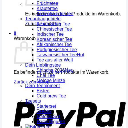
Früchtetee
Kräutertee
Aromatisierter Tee
Es befinden sich keine Produkte im Warenkorb.
Teeanbaugebiete
Zurück zum Shop
Japanischer Tee
Chinesischer Tee
0
Indischer Tee
Warenkorb
Koreanischer Tee
Afrikanischer Tee
Portugiesischer Tee
Taiwanesischer Tee
Tee aus aller Welt
Dein Lieblingstee
Shincha 2026
Es befinden sich keine Produkte im Warenkorb.
Chai Tee
Melone Minze
Zurück zum Shop
Dein Teemoment
Eistee
Cold brew Tee
Teesets
Starterset
Teebox
Matcha-Set
Barockfiguren