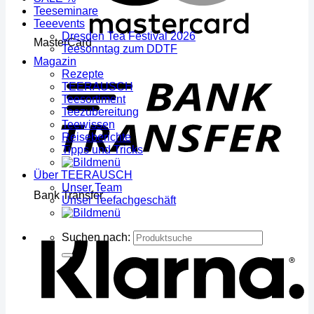
Teeseminare
Teeevents
Dresden Tea Festival 2026
MasterCard
Teesonntag zum DDTF
Magazin
Rezepte
TEERAUSCH
Teesortiment
Teezubereitung
Teewissen
Reiseberichte
Tipps und Tricks
Über TEERAUSCH
Unser Team
Bank Transfer
Unser Teefachgeschäft
Suchen nach: