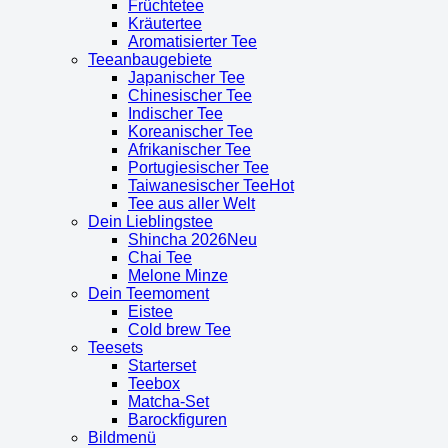
Früchtetee
Kräutertee
Aromatisierter Tee
Teeanbaugebiete
Japanischer Tee
Chinesischer Tee
Indischer Tee
Koreanischer Tee
Afrikanischer Tee
Portugiesischer Tee
Taiwanesischer Tee
Tee aus aller Welt
Dein Lieblingstee
Shincha 2026
Chai Tee
Melone Minze
Dein Teemoment
Eistee
Cold brew Tee
Teesets
Starterset
Teebox
Matcha-Set
Barockfiguren
Bildmenü