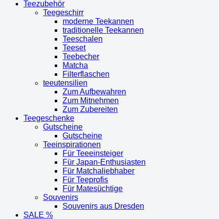
Teezubehör
Teegeschirr
moderne Teekannen
traditionelle Teekannen
Teeschalen
Teeset
Teebecher
Matcha
Filterflaschen
teeutensilien
Zum Aufbewahren
Zum Mitnehmen
Zum Zubereiten
Teegeschenke
Gutscheine
Gutscheine
Teeinspirationen
Für Teeeinsteiger
Für Japan-Enthusiasten
Für Matchaliebhaber
Für Teeprofis
Für Matesüchtige
Souvenirs
Souvenirs aus Dresden
SALE %