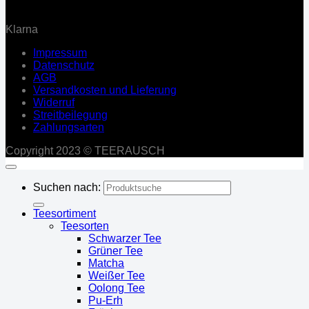
Klarna
Impressum
Datenschutz
AGB
Versandkosten und Lieferung
Widerruf
Streitbeilegung
Zahlungsarten
Copyright 2023 © TEERAUSCH
Suchen nach:
Teesortiment
Teesorten
Schwarzer Tee
Grüner Tee
Matcha
Weißer Tee
Oolong Tee
Pu-Erh