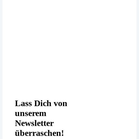
Deine Daten werden bei uns
DSGVO-konform behandelt. In
unserer
Datenschutzerklärung
erfährst
Du mehr.
Lass Dich von
unserem
Newsletter
überraschen!