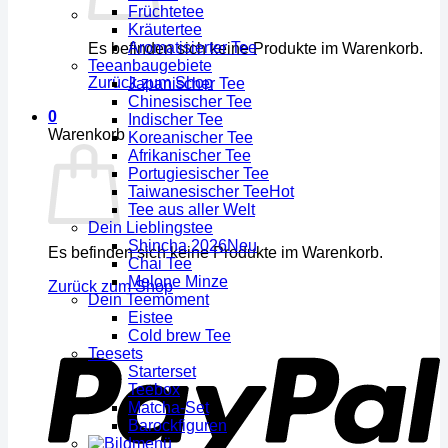
Früchtetee
Kräutertee
Aromatisierter Tee
Es befinden sich keine Produkte im Warenkorb.
Teeanbaugebiete
Zurück zum Shop
Japanischer Tee
Chinesischer Tee
0
Indischer Tee
Warenkorb
Koreanischer Tee
Afrikanischer Tee
Portugiesischer Tee
Taiwanesischer Tee
Tee aus aller Welt
Dein Lieblingstee
Shincha 2026
Es befinden sich keine Produkte im Warenkorb.
Chai Tee
Melone Minze
Zurück zum Shop
Dein Teemoment
Eistee
Cold brew Tee
Teesets
Starterset
Teebox
Matcha-Set
Barockfiguren