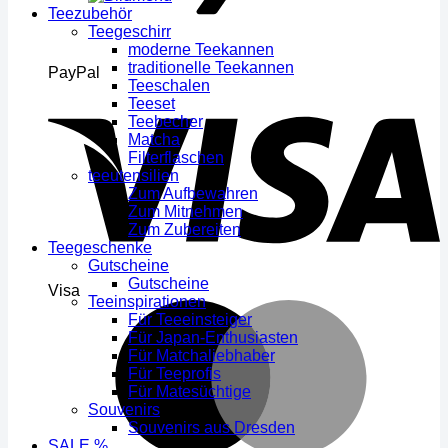
Teezubehör
Teegeschirr
moderne Teekannen
traditionelle Teekannen
PayPal
Teeschalen
Teeset
Teebecher
Matcha
Filterflaschen
teeutensilien
Zum Aufbewahren
Zum Mitnehmen
Zum Zubereiten
Teegeschenke
Gutscheine
Gutscheine
Visa
Teeinspirationen
Für Teeeinsteiger
Für Japan-Enthusiasten
Für Matchaliebhaber
Für Teeprofis
Für Matesüchtige
Souvenirs
Souvenirs aus Dresden
SALE %