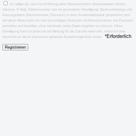
Ich willige ein, dass bei Eröffnung eines Benutzerkontos Bestandsdaten (Name,
Adresse, E-Mail, Telefonnummer und mit gesonderter Einwilligung: Bankverbindung) und
Nutzungsdaten (Benutzername, Passwort) in einer Kundendatenbank gespeichert wird.
Auf diese Weise kann ich mich bei künftigen Einkäufen mit Benutzernamen und Passwort
anmelden und bestellen, ohne nochmals meine Daten eingeben zu müssen. Diese
Einwilligung kann ich jederzeit mit Wirkung für die Zukunft widerrufen, indem ich eine
*
Erforderlich
Nachricht an die im Impressum genannte Kontaktmöglichkeit sende.
Registrieren