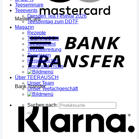
Teeseminare
Teeevents
Dresden Tea Festival 2026
MasterCard
Teesonntag zum DDTF
Magazin
Rezepte
TEERAUSCH
Teesortiment
Teezubereitung
Teewissen
Reiseberichte
Tipps und Tricks
Über TEERAUSCH
Unser Team
Bank Transfer
Unser Teefachgeschäft
Suchen nach: