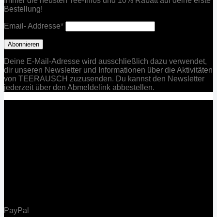
Immer die neusten Tee-Infos und 10% Rabatt auf deine erste
Bestellung!
Email- Addresse*
Deine E-Mail-Adresse wird ausschließlich dazu verwendet,
dir unseren Newsletter und Informationen über die Aktivitäten
von TEERAUSCH zuzusenden. Du kannst den Newsletter
jederzeit über den Abmeldelink abbestellen.
PayPal