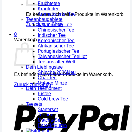
Früchtetee
Kräutertee
Aromatisierter Tee
Es befinden sich keine Produkte im Warenkorb.
Teeanbaugebiete
Zurück zum Shop
Japanischer Tee
Chinesischer Tee
0
Indischer Tee
Warenkorb
Koreanischer Tee
Afrikanischer Tee
Portugiesischer Tee
Taiwanesischer Tee
Tee aus aller Welt
Dein Lieblingstee
Shincha 2026
Es befinden sich keine Produkte im Warenkorb.
Chai Tee
Melone Minze
Zurück zum Shop
Dein Teemoment
Eistee
Cold brew Tee
Teesets
Starterset
Teebox
Matcha-Set
Barockfiguren