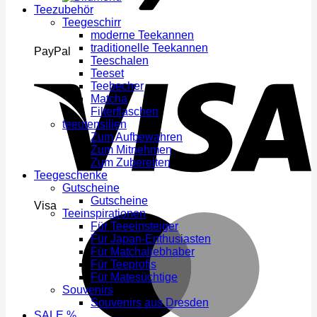
Teezubehör
Teegeschirr
moderne Teekannen
traditionelle Teekannen
PayPal
Teeschalen
Teeset
Teebecher
Matcha
Filterflaschen
teeutensilien
Zum Aufbewahren
Zum Mitnehmen
Zum Zubereiten
Teegeschenke
Gutscheine
Gutscheine
Visa
Teeinspirationen
Für Teeeinsteiger
Für Japan-Enthusiasten
Für Matchaliebhaber
Für Teeprofis
Für Matesüchtige
Souvenirs
Souvenirs aus Dresden
SALE %