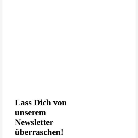
Deine Daten werden bei uns
DSGVO-konform behandelt. In
unserer
Datenschutzerklärung
erfährst
Du mehr.
Lass Dich von
unserem
Newsletter
überraschen!