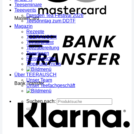
Teeseminare
Teeevents
Dresden Tea Festival 2026
MasterCard
Teesonntag zum DDTF
Magazin
Rezepte
TEERAUSCH
Teesortiment
Teezubereitung
Teewissen
Reiseberichte
Tipps und Tricks
Über TEERAUSCH
Unser Team
Bank Transfer
Unser Teefachgeschäft
Suchen nach: