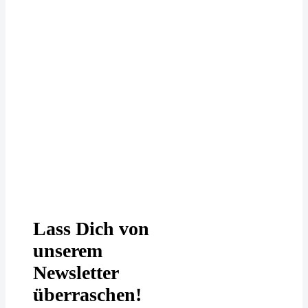
Deine Daten werden bei uns
DSGVO-konform behandelt. In
unserer
Datenschutzerklärung
erfährst
Du mehr.
Lass Dich von
unserem
Newsletter
überraschen!