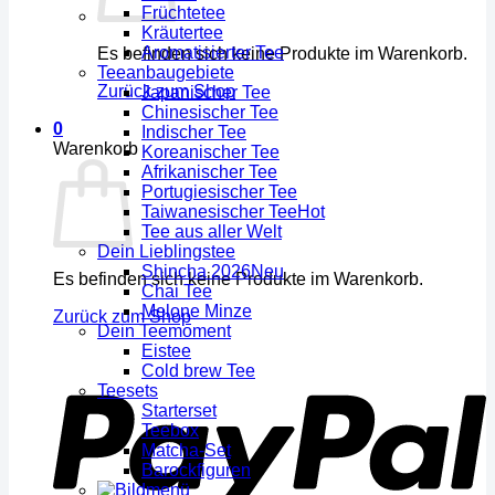
Früchtetee
Kräutertee
Aromatisierter Tee
Es befinden sich keine Produkte im Warenkorb.
Teeanbaugebiete
Zurück zum Shop
Japanischer Tee
Chinesischer Tee
0
Indischer Tee
Warenkorb
Koreanischer Tee
Afrikanischer Tee
Portugiesischer Tee
Taiwanesischer Tee
Tee aus aller Welt
Dein Lieblingstee
Shincha 2026
Es befinden sich keine Produkte im Warenkorb.
Chai Tee
Melone Minze
Zurück zum Shop
Dein Teemoment
Eistee
Cold brew Tee
Teesets
Starterset
Teebox
Matcha-Set
Barockfiguren