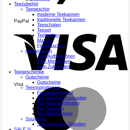
Teezubehör
Teegeschirr
moderne Teekannen
traditionelle Teekannen
PayPal
Teeschalen
Teeset
Teebecher
Matcha
Filterflaschen
teeutensilien
Zum Aufbewahren
Zum Mitnehmen
Zum Zubereiten
Teegeschenke
Gutscheine
Gutscheine
Visa
Teeinspirationen
Für Teeeinsteiger
Für Japan-Enthusiasten
Für Matchaliebhaber
Für Teeprofis
Für Matesüchtige
Souvenirs
Souvenirs aus Dresden
SALE %