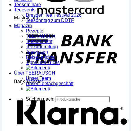
Teeseminare
Teeevents
Dresden Tea Festival 2026
MasterCard
Teesonntag zum DDTF
Magazin
Rezepte
TEERAUSCH
Teesortiment
Teezubereitung
Teewissen
Reiseberichte
Tipps und Tricks
Über TEERAUSCH
Unser Team
Bank Transfer
Unser Teefachgeschäft
Suchen nach: