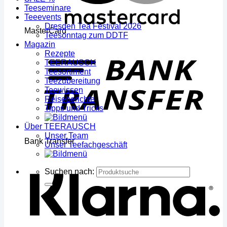
Teeseminare
Teeevents
Dresden Tea Festival 2026
MasterCard
Teesonntag zum DDTF
Magazin
Rezepte
TEERAUSCH
Teesortiment
Teezubereitung
Teewissen
Reiseberichte
Tipps und Tricks
Über TEERAUSCH
Unser Team
Bank Transfer
Unser Teefachgeschäft
Suchen nach: