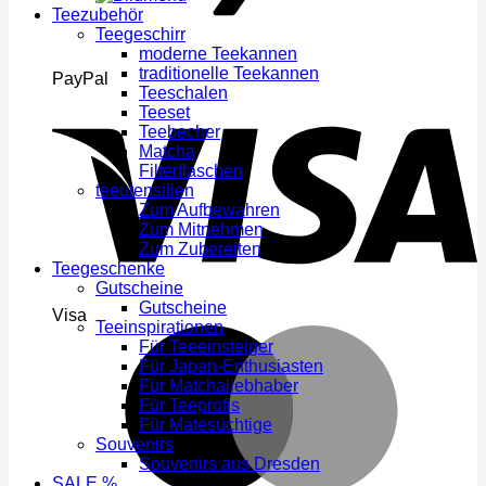
Teezubehör
Teegeschirr
moderne Teekannen
traditionelle Teekannen
PayPal
Teeschalen
Teeset
Teebecher
Matcha
Filterflaschen
teeutensilien
Zum Aufbewahren
Zum Mitnehmen
Zum Zubereiten
Teegeschenke
Gutscheine
Gutscheine
Visa
Teeinspirationen
Für Teeeinsteiger
Für Japan-Enthusiasten
Für Matchaliebhaber
Für Teeprofis
Für Matesüchtige
Souvenirs
Souvenirs aus Dresden
SALE %