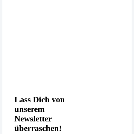
Deine Daten werden bei uns
DSGVO-konform behandelt. In
unserer
Datenschutzerklärung
erfährst
Du mehr.
Lass Dich von
unserem
Newsletter
überraschen!