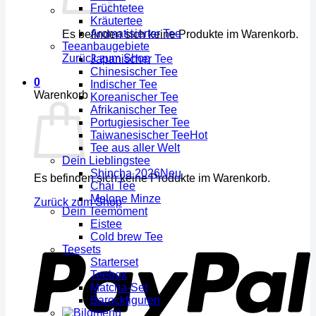
Früchtetee
Kräutertee
Aromatisierter Tee
Es befinden sich keine Produkte im Warenkorb.
Teeanbaugebiete
Zurück zum Shop
Japanischer Tee
Chinesischer Tee
0
Indischer Tee
Warenkorb
Koreanischer Tee
Afrikanischer Tee
Portugiesischer Tee
Taiwanesischer Tee
Tee aus aller Welt
Dein Lieblingstee
Shincha 2026
Es befinden sich keine Produkte im Warenkorb.
Chai Tee
Melone Minze
Zurück zum Shop
Dein Teemoment
Eistee
Cold brew Tee
Teesets
Starterset
Teebox
Matcha-Set
Barockfiguren