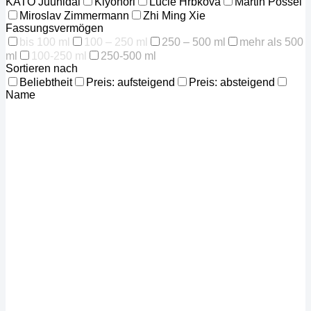
KATO Juunidai
Kiyonori
Lucie Hrbkova
Martin Pössel
Miroslav Zimmermann
Zhi Ming Xie
Fassungsvermögen
bis 100 ml
100 – 250 ml
250 – 500 ml
mehr als 500
ml
100-250 ml
250-500 ml
Sortieren nach
Beliebtheit
Preis: aufsteigend
Preis: absteigend
Name