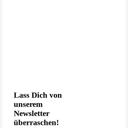
Deine Daten werden bei uns
DSGVO-konform behandelt. In
unserer
Datenschutzerklärung
erfährst
Du mehr.
Lass Dich von
unserem
Newsletter
überraschen!