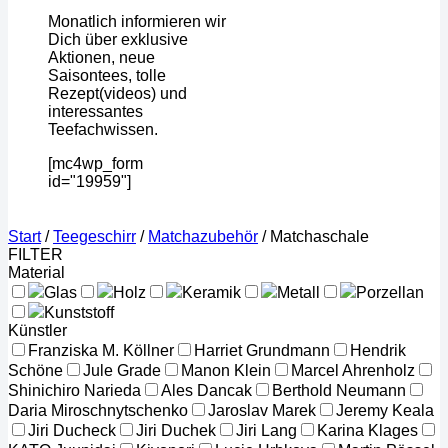
Monatlich informieren wir
Dich über exklusive
Aktionen, neue
Saisontees, tolle
Rezept(videos) und
interessantes
Teefachwissen.
[mc4wp_form
id="19959"]
Start
/
Teegeschirr
/
Matchazubehör
/
Matchaschale
FILTER
Material
Glas
Holz
Keramik
Metall
Porzellan
Kunststoff
Künstler
Franziska M. Köllner
Harriet Grundmann
Hendrik
Schöne
Jule Grade
Manon Klein
Marcel Ahrenholz
Shinichiro Narieda
Ales Dancak
Berthold Neumann
Daria Miroschnytschenko
Jaroslav Marek
Jeremy Keala
Jiri Ducheck
Jiri Duchek
Jiri Lang
Karina Klages