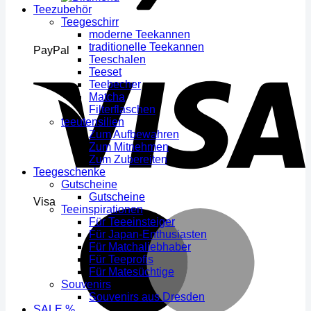
Teezubehör
Teegeschirr
moderne Teekannen
traditionelle Teekannen
PayPal
Teeschalen
Teeset
Teebecher
Matcha
Filterflaschen
teeutensilien
Zum Aufbewahren
Zum Mitnehmen
Zum Zubereiten
Teegeschenke
Gutscheine
Gutscheine
Visa
Teeinspirationen
Für Teeeinsteiger
Für Japan-Enthusiasten
Für Matchaliebhaber
Für Teeprofis
Für Matesüchtige
Souvenirs
Souvenirs aus Dresden
SALE %