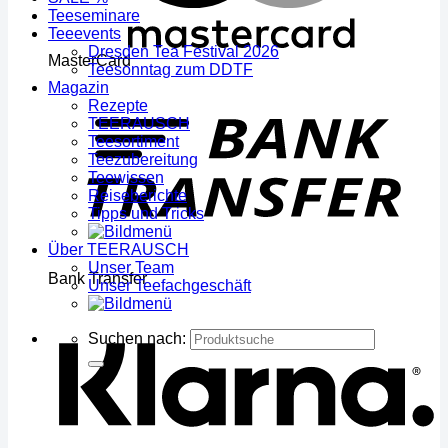
Teeseminare
Teeevents
Dresden Tea Festival 2026
MasterCard
Teesonntag zum DDTF
Magazin
Rezepte
TEERAUSCH
Teesortiment
Teezubereitung
Teewissen
Reiseberichte
Tipps und Tricks
Über TEERAUSCH
Unser Team
Bank Transfer
Unser Teefachgeschäft
Suchen nach: