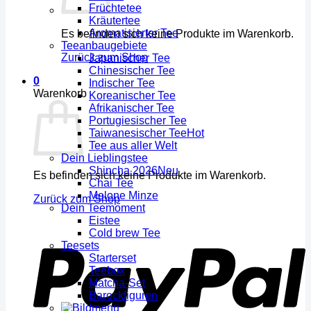
Früchtetee
Kräutertee
Aromatisierter Tee
Es befinden sich keine Produkte im Warenkorb.
Teeanbaugebiete
Zurück zum Shop
Japanischer Tee
Chinesischer Tee
0
Indischer Tee
Warenkorb
Koreanischer Tee
Afrikanischer Tee
Portugiesischer Tee
Taiwanesischer Tee
Tee aus aller Welt
Dein Lieblingstee
Shincha 2026
Es befinden sich keine Produkte im Warenkorb.
Chai Tee
Melone Minze
Zurück zum Shop
Dein Teemoment
Eistee
Cold brew Tee
Teesets
Starterset
Teebox
Matcha-Set
Barockfiguren