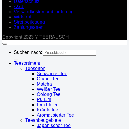
Datenschutz
AGB
Versandkosten und Lieferung
Widerruf
Streitbeilegung
Zahlungsarten
Copyright 2023 © TEERAUSCH
Suchen nach:
Teesortiment
Teesorten
Schwarzer Tee
Grüner Tee
Matcha
Weißer Tee
Oolong Tee
Pu-Erh
Früchtetee
Kräutertee
Aromatisierter Tee
Teeanbaugebiete
Japanischer Tee