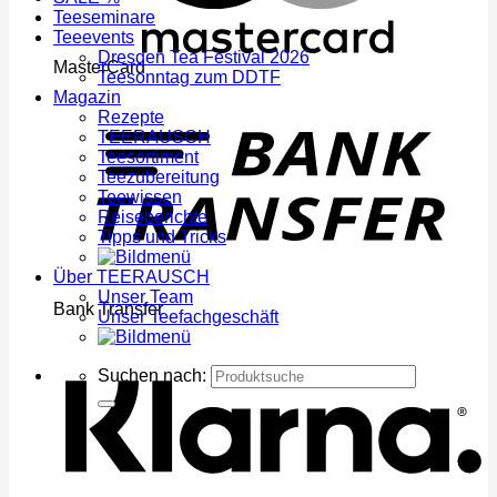
Teeseminare
Teeevents
Dresden Tea Festival 2026
MasterCard
Teesonntag zum DDTF
Magazin
Rezepte
TEERAUSCH
Teesortiment
Teezubereitung
Teewissen
Reiseberichte
Tipps und Tricks
Über TEERAUSCH
Unser Team
Bank Transfer
Unser Teefachgeschäft
Suchen nach: