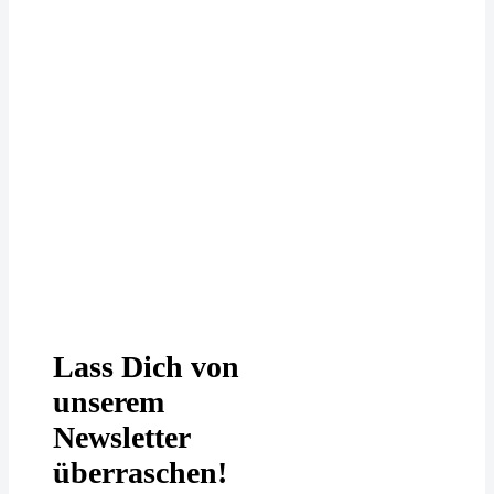
Deine Daten werden bei uns
DSGVO-konform behandelt. In
unserer
Datenschutzerklärung
erfährst
Du mehr.
Lass Dich von
unserem
Newsletter
überraschen!