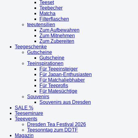
Teeset
Teebecher
Matcha
Filterflaschen
teeutensilien
Zum Aufbewahren
Zum Mitnehmen
Zum Zubereiten
Teegeschenke
Gutscheine
Gutscheine
Teeinspirationen
Für Teeeinsteiger
Für Japan-Enthusiasten
Für Matchaliebhaber
Für Teeprofis
Für Matesüchtige
Souvenirs
Souvenirs aus Dresden
SALE %
Teeseminare
Teeevents
Dresden Tea Festival 2026
Teesonntag zum DDTF
Magazin