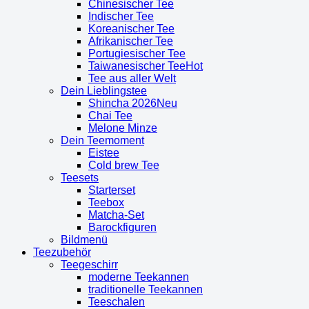
Chinesischer Tee
Indischer Tee
Koreanischer Tee
Afrikanischer Tee
Portugiesischer Tee
Taiwanesischer Tee
Tee aus aller Welt
Dein Lieblingstee
Shincha 2026
Chai Tee
Melone Minze
Dein Teemoment
Eistee
Cold brew Tee
Teesets
Starterset
Teebox
Matcha-Set
Barockfiguren
Bildmenü
Teezubehör
Teegeschirr
moderne Teekannen
traditionelle Teekannen
Teeschalen