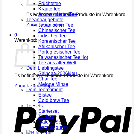
Früchtetee
Kräutertee
Aromatisierter Tee
Es befinden sich keine Produkte im Warenkorb.
Teeanbaugebiete
Zurück zum Shop
Japanischer Tee
Chinesischer Tee
0
Indischer Tee
Warenkorb
Koreanischer Tee
Afrikanischer Tee
Portugiesischer Tee
Taiwanesischer Tee
Tee aus aller Welt
Dein Lieblingstee
Shincha 2026
Es befinden sich keine Produkte im Warenkorb.
Chai Tee
Melone Minze
Zurück zum Shop
Dein Teemoment
Eistee
Cold brew Tee
Teesets
Starterset
Teebox
Matcha-Set
Barockfiguren