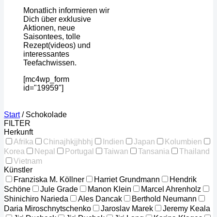
Monatlich informieren wir
Dich über exklusive
Aktionen, neue
Saisontees, tolle
Rezept(videos) und
interessantes
Teefachwissen.
[mc4wp_form
id="19959"]
Start
/
Schokolade
FILTER
Herkunft
Afrika
China
jhkjjhbhj
Indien
Japan
Kolumbien
Korea
Nepal
Portugal
Taiwan
Tansania
Thailand
Vietnam
Künstler
Franziska M. Köllner
Harriet Grundmann
Hendrik
Schöne
Jule Grade
Manon Klein
Marcel Ahrenholz
Shinichiro Narieda
Ales Dancak
Berthold Neumann
Daria Miroschnytschenko
Jaroslav Marek
Jeremy Keala