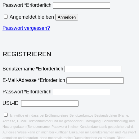
Passwort
*
Erforderlich
Angemeldet bleiben
Anmelden
Passwort vergessen?
REGISTRIEREN
Benutzername
*
Erforderlich
E-Mail-Adresse
*
Erforderlich
Passwort
*
Erforderlich
USt.-ID
Ich willige ein, dass bei Eröffnung eines Benutzerkontos Bestandsdaten (Name,
Adresse, E-Mail, Telefonnummer und mit gesonderter Einwilligung: Bankverbindung) und
Nutzungsdaten (Benutzername, Passwort) in einer Kundendatenbank gespeichert wird.
Auf diese Weise kann ich mich bei künftigen Einkäufen mit Benutzernamen und Passwort
anmelden und bestellen, ohne nochmals meine Daten eingeben zu müssen. Diese