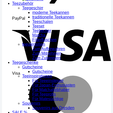
Teezubehör
Teegeschirr
moderne Teekannen
traditionelle Teekannen
PayPal
Teeschalen
Teeset
Teebecher
Matcha
Filterflaschen
teeutensilien
Zum Aufbewahren
Zum Mitnehmen
Zum Zubereiten
Teegeschenke
Gutscheine
Gutscheine
Visa
Teeinspirationen
Für Teeeinsteiger
Für Japan-Enthusiasten
Für Matchaliebhaber
Für Teeprofis
Für Matesüchtige
Souvenirs
Souvenirs aus Dresden
SALE %