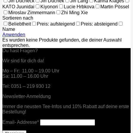
Jiri Ducheck
Jiri Duchek
Jiri Lang
Karina Klages
KATO Juunidai
Kiyonori
Lucie Hrbkova
Martin Pössel
Miroslav Zimmermann
Zhi Ming Xie
Sortieren nach
Beliebtheit
Preis: aufsteigend
Preis: absteigend
Name
Anwenden
Es wurden keine Produkte gefunden, die deiner Auswahl
entsprechen.
Du hast Fragen?
Wir sind für dich da!
Mo – Fr: 11.00 – 19.00 Uhr
Sa: 11.00 – 16.00 Uhr
Tel: 0351 – 219 930 12
Newsletter-Anmeldung
Immer die neusten Tee-Infos und 10% Rabatt auf deine erste
Bestellung!
Email- Addresse*