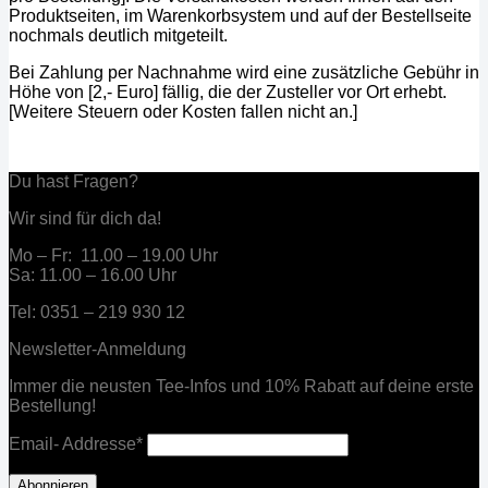
Produktseiten, im Warenkorbsystem und auf der Bestellseite
nochmals deutlich mitgeteilt.
Bei Zahlung per Nachnahme wird eine zusätzliche Gebühr in
Höhe von [2,- Euro] fällig, die der Zusteller vor Ort erhebt.
[Weitere Steuern oder Kosten fallen nicht an.]
Du hast Fragen?
Wir sind für dich da!
Mo – Fr: 11.00 – 19.00 Uhr
Sa: 11.00 – 16.00 Uhr
Tel: 0351 – 219 930 12
Newsletter-Anmeldung
Immer die neusten Tee-Infos und 10% Rabatt auf deine erste
Bestellung!
Email- Addresse*