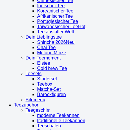
Chinesischer Tee
Indischer Tee
Koreanischer Tee
Afrikanischer Tee
Portugiesischer Tee
Taiwanesischer Tee
Tee aus aller Welt
Dein Lieblingstee
Shincha 2026
Chai Tee
Melone Minze
Dein Teemoment
Eistee
Cold brew Tee
Teesets
Starterset
Teebox
Matcha-Set
Barockfiguren
Bildmenü
Teezubehör
Teegeschirr
moderne Teekannen
traditionelle Teekannen
Teeschalen