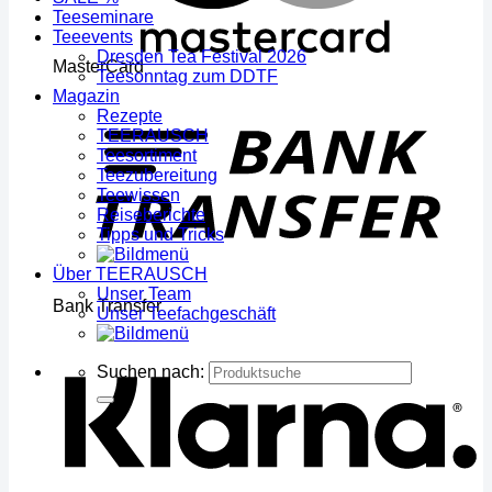
Teeseminare
Teeevents
Dresden Tea Festival 2026
MasterCard
Teesonntag zum DDTF
Magazin
Rezepte
TEERAUSCH
Teesortiment
Teezubereitung
Teewissen
Reiseberichte
Tipps und Tricks
Über TEERAUSCH
Unser Team
Bank Transfer
Unser Teefachgeschäft
Suchen nach: