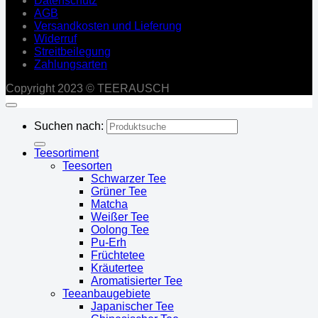
Datenschutz
AGB
Versandkosten und Lieferung
Widerruf
Streitbeilegung
Zahlungsarten
Copyright 2023 © TEERAUSCH
Suchen nach:
Teesortiment
Teesorten
Schwarzer Tee
Grüner Tee
Matcha
Weißer Tee
Oolong Tee
Pu-Erh
Früchtetee
Kräutertee
Aromatisierter Tee
Teeanbaugebiete
Japanischer Tee