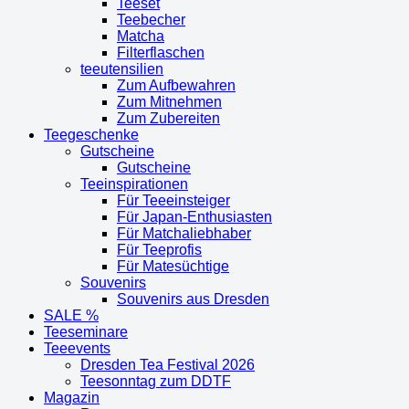
Teeset
Teebecher
Matcha
Filterflaschen
teeutensilien
Zum Aufbewahren
Zum Mitnehmen
Zum Zubereiten
Teegeschenke
Gutscheine
Gutscheine
Teeinspirationen
Für Teeeinsteiger
Für Japan-Enthusiasten
Für Matchaliebhaber
Für Teeprofis
Für Matesüchtige
Souvenirs
Souvenirs aus Dresden
SALE %
Teeseminare
Teeevents
Dresden Tea Festival 2026
Teesonntag zum DDTF
Magazin