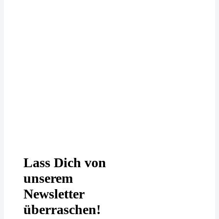
Deine Daten werden bei uns
DSGVO-konform behandelt. In
unserer
Datenschutzerklärung
erfährst
Du mehr.
Lass Dich von
unserem
Newsletter
überraschen!