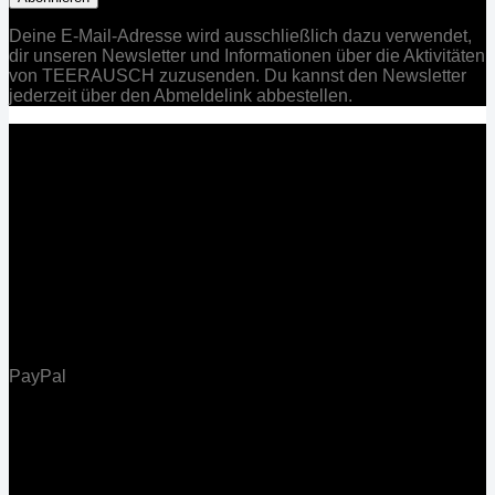
Deine E-Mail-Adresse wird ausschließlich dazu verwendet,
dir unseren Newsletter und Informationen über die Aktivitäten
von TEERAUSCH zuzusenden. Du kannst den Newsletter
jederzeit über den Abmeldelink abbestellen.
PayPal