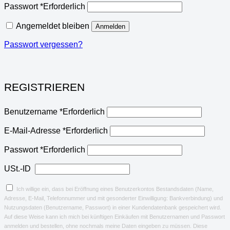
Passwort
*
Erforderlich
Angemeldet bleiben
Anmelden
Passwort vergessen?
REGISTRIEREN
Benutzername
*
Erforderlich
E-Mail-Adresse
*
Erforderlich
Passwort
*
Erforderlich
USt.-ID
Ich willige ein, dass bei Eröffnung eines Benutzerkontos Bestandsdaten (Name,
Adresse, E-Mail, Telefonnummer und mit gesonderter Einwilligung: Bankverbindung) und
Nutzungsdaten (Benutzername, Passwort) in einer Kundendatenbank gespeichert wird.
Auf diese Weise kann ich mich bei künftigen Einkäufen mit Benutzernamen und Passwort
anmelden und bestellen, ohne nochmals meine Daten eingeben zu müssen. Diese