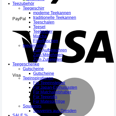
Teezubehör
Teegeschirr
moderne Teekannen
traditionelle Teekannen
PayPal
Teeschalen
Teeset
Teebecher
Matcha
Filterflaschen
teeutensilien
Zum Aufbewahren
Zum Mitnehmen
Zum Zubereiten
Teegeschenke
Gutscheine
Gutscheine
Visa
Teeinspirationen
Für Teeeinsteiger
Für Japan-Enthusiasten
Für Matchaliebhaber
Für Teeprofis
Für Matesüchtige
Souvenirs
Souvenirs aus Dresden
SALE %