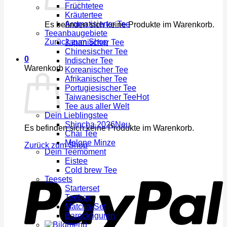
Früchtetee
Kräutertee
Aromatisierter Tee
Es befinden sich keine Produkte im Warenkorb.
Teeanbaugebiete
Zurück zum Shop
Japanischer Tee
Chinesischer Tee
0
Indischer Tee
Warenkorb
Koreanischer Tee
Afrikanischer Tee
Portugiesischer Tee
Taiwanesischer Tee
Tee aus aller Welt
Dein Lieblingstee
Shincha 2026
Es befinden sich keine Produkte im Warenkorb.
Chai Tee
Melone Minze
Zurück zum Shop
Dein Teemoment
Eistee
Cold brew Tee
Teesets
Starterset
Teebox
Matcha-Set
Barockfiguren