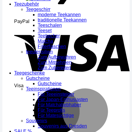
Teezubehör
Teegeschirr
moderne Teekannen
traditionelle Teekannen
PayPal
Teeschalen
Teeset
Teebecher
Matcha
Filterflaschen
teeutensilien
Zum Aufbewahren
Zum Mitnehmen
Zum Zubereiten
Teegeschenke
Gutscheine
Gutscheine
Visa
Teeinspirationen
Für Teeeinsteiger
Für Japan-Enthusiasten
Für Matchaliebhaber
Für Teeprofis
Für Matesüchtige
Souvenirs
Souvenirs aus Dresden
SALE %