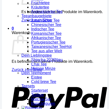
Früchtetee
Kräutertee
Aromatisierter Tee
Es befinden sich keine Produkte im Warenkorb.
Teeanbaugebiete
Zurück zum Shop
Japanischer Tee
Chinesischer Tee
0
Indischer Tee
Warenkorb
Koreanischer Tee
Afrikanischer Tee
Portugiesischer Tee
Taiwanesischer Tee
Tee aus aller Welt
Dein Lieblingstee
Shincha 2026
Es befinden sich keine Produkte im Warenkorb.
Chai Tee
Melone Minze
Zurück zum Shop
Dein Teemoment
Eistee
Cold brew Tee
Teesets
Starterset
Teebox
Matcha-Set
Barockfiguren