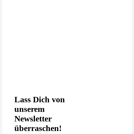
Deine Daten werden bei uns
DSGVO-konform behandelt. In
unserer
Datenschutzerklärung
erfährst
Du mehr.
Lass Dich von
unserem
Newsletter
überraschen!