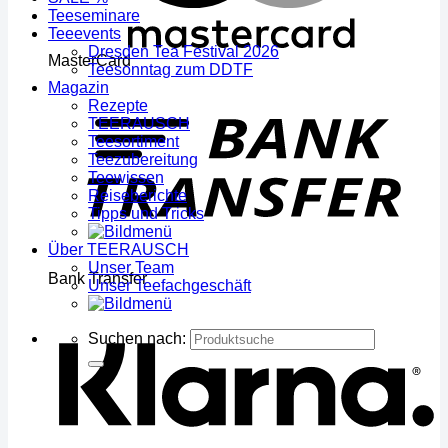
Teeseminare
Teeevents
Dresden Tea Festival 2026
MasterCard
Teesonntag zum DDTF
Magazin
Rezepte
TEERAUSCH
Teesortiment
Teezubereitung
Teewissen
Reiseberichte
Tipps und Tricks
Über TEERAUSCH
Unser Team
Bank Transfer
Unser Teefachgeschäft
Suchen nach: