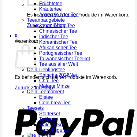
Früchtetee
Kräutertee
Aromatisierter Tee
Es befinden sich keine Produkte im Warenkorb.
Teeanbaugebiete
Zurück zum Shop
Japanischer Tee
Chinesischer Tee
0
Indischer Tee
Warenkorb
Koreanischer Tee
Afrikanischer Tee
Portugiesischer Tee
Taiwanesischer Tee
Tee aus aller Welt
Dein Lieblingstee
Shincha 2026
Es befinden sich keine Produkte im Warenkorb.
Chai Tee
Melone Minze
Zurück zum Shop
Dein Teemoment
Eistee
Cold brew Tee
Teesets
Starterset
Teebox
Matcha-Set
Barockfiguren