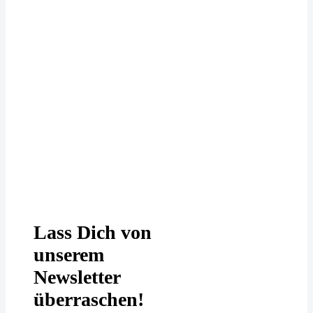
Deine Daten werden bei uns
DSGVO-konform behandelt. In
unserer
Datenschutzerklärung
erfährst
Du mehr.
Lass Dich von
unserem
Newsletter
überraschen!