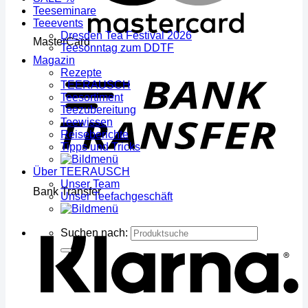
Teeseminare
Teeevents
Dresden Tea Festival 2026
MasterCard
Teesonntag zum DDTF
Magazin
Rezepte
TEERAUSCH
Teesortiment
Teezubereitung
Teewissen
Reiseberichte
Tipps und Tricks
Über TEERAUSCH
Unser Team
Bank Transfer
Unser Teefachgeschäft
Suchen nach: