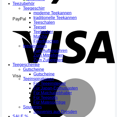
Teezubehör
Teegeschirr
moderne Teekannen
traditionelle Teekannen
PayPal
Teeschalen
Teeset
Teebecher
Matcha
Filterflaschen
teeutensilien
Zum Aufbewahren
Zum Mitnehmen
Zum Zubereiten
Teegeschenke
Gutscheine
Gutscheine
Visa
Teeinspirationen
Für Teeeinsteiger
Für Japan-Enthusiasten
Für Matchaliebhaber
Für Teeprofis
Für Matesüchtige
Souvenirs
Souvenirs aus Dresden
SALE %