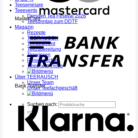
Teeseminare
Teeevents
Dresden Tea Festival 2026
MasterCard
Teesonntag zum DDTF
Magazin
Rezepte
TEERAUSCH
Teesortiment
Teezubereitung
Teewissen
Reiseberichte
Tipps und Tricks
Über TEERAUSCH
Unser Team
Bank Transfer
Unser Teefachgeschäft
Suchen nach: