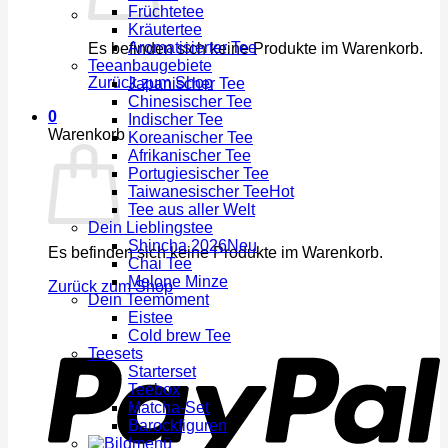
Früchtetee
Kräutertee
Aromatisierter Tee
Es befinden sich keine Produkte im Warenkorb.
Teeanbaugebiete
Zurück zum Shop
Japanischer Tee
Chinesischer Tee
0
Indischer Tee
Warenkorb
Koreanischer Tee
Afrikanischer Tee
Portugiesischer Tee
Taiwanesischer Tee
Tee aus aller Welt
Dein Lieblingstee
Shincha 2026
Es befinden sich keine Produkte im Warenkorb.
Chai Tee
Melone Minze
Zurück zum Shop
Dein Teemoment
Eistee
Cold brew Tee
Teesets
Starterset
Teebox
Matcha-Set
Barockfiguren