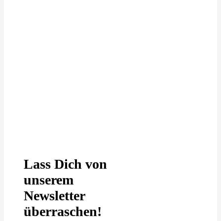
Deine Daten werden bei uns
DSGVO-konform behandelt. In
unserer
Datenschutzerklärung
erfährst
Du mehr.
Lass Dich von
unserem
Newsletter
überraschen!