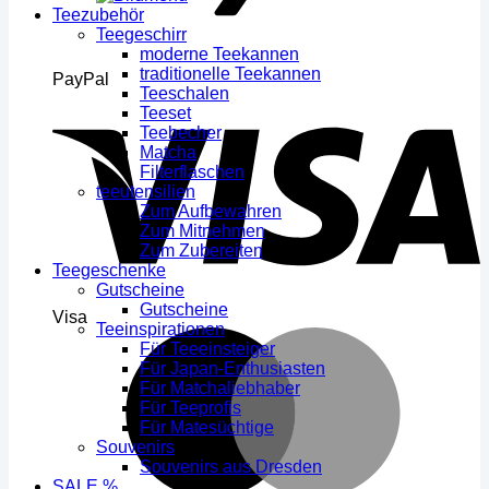
Teezubehör
Teegeschirr
moderne Teekannen
traditionelle Teekannen
PayPal
Teeschalen
Teeset
Teebecher
Matcha
Filterflaschen
teeutensilien
Zum Aufbewahren
Zum Mitnehmen
Zum Zubereiten
Teegeschenke
Gutscheine
Gutscheine
Visa
Teeinspirationen
Für Teeeinsteiger
Für Japan-Enthusiasten
Für Matchaliebhaber
Für Teeprofis
Für Matesüchtige
Souvenirs
Souvenirs aus Dresden
SALE %