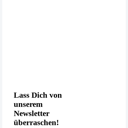
Deine Daten werden bei uns
DSGVO-konform behandelt. In
unserer
Datenschutzerklärung
erfährst
Du mehr.
Lass Dich von
unserem
Newsletter
überraschen!