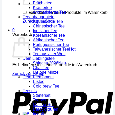
Früchtetee
Kräutertee
Aromatisierter Tee
Es befinden sich keine Produkte im Warenkorb.
Teeanbaugebiete
Zurück zum Shop
Japanischer Tee
Chinesischer Tee
0
Indischer Tee
Warenkorb
Koreanischer Tee
Afrikanischer Tee
Portugiesischer Tee
Taiwanesischer Tee
Tee aus aller Welt
Dein Lieblingstee
Shincha 2026
Es befinden sich keine Produkte im Warenkorb.
Chai Tee
Melone Minze
Zurück zum Shop
Dein Teemoment
Eistee
Cold brew Tee
Teesets
Starterset
Teebox
Matcha-Set
Barockfiguren