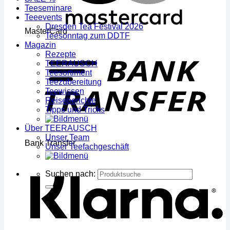
Teeseminare
Teeevents
Dresden Tea Festival 2026
MasterCard
Teesonntag zum DDTF
Magazin
Rezepte
TEERAUSCH
Teesortiment
Teezubereitung
Teewissen
Reiseberichte
Tipps und Tricks
Über TEERAUSCH
Unser Team
Bank Transfer
Unser Teefachgeschäft
Suchen nach: