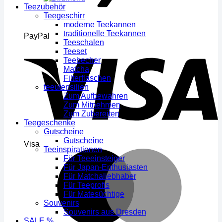
Teezubehör
Teegeschirr
moderne Teekannen
traditionelle Teekannen
PayPal
Teeschalen
Teeset
Teebecher
Matcha
Filterflaschen
teeutensilien
Zum Aufbewahren
Zum Mitnehmen
Zum Zubereiten
Teegeschenke
Gutscheine
Gutscheine
Visa
Teeinspirationen
Für Teeeinsteiger
Für Japan-Enthusiasten
Für Matchaliebhaber
Für Teeprofis
Für Matesüchtige
Souvenirs
Souvenirs aus Dresden
SALE %