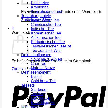
Früchtetee
Kräutertee
Aromatisierter Tee
Es befinden sich keine Produkte im Warenkorb.
Teeanbaugebiete
Zurück zum Shop
Japanischer Tee
Chinesischer Tee
0
Indischer Tee
Warenkorb
Koreanischer Tee
Afrikanischer Tee
Portugiesischer Tee
Taiwanesischer Tee
Tee aus aller Welt
Dein Lieblingstee
Shincha 2026
Es befinden sich keine Produkte im Warenkorb.
Chai Tee
Melone Minze
Zurück zum Shop
Dein Teemoment
Eistee
Cold brew Tee
Teesets
Starterset
Teebox
Matcha-Set
Barockfiguren