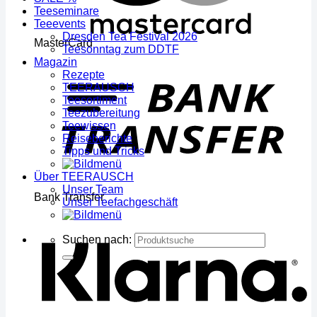
Teeseminare
Teeevents
Dresden Tea Festival 2026
MasterCard
Teesonntag zum DDTF
Magazin
Rezepte
TEERAUSCH
Teesortiment
Teezubereitung
Teewissen
Reiseberichte
Tipps und Tricks
Über TEERAUSCH
Unser Team
Bank Transfer
Unser Teefachgeschäft
Suchen nach: