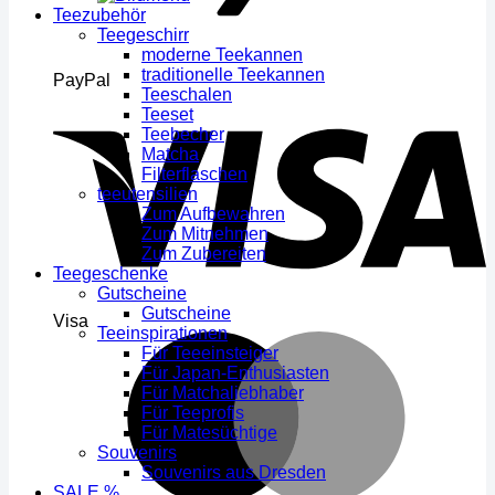
Teezubehör
Teegeschirr
moderne Teekannen
traditionelle Teekannen
PayPal
Teeschalen
Teeset
Teebecher
Matcha
Filterflaschen
teeutensilien
Zum Aufbewahren
Zum Mitnehmen
Zum Zubereiten
Teegeschenke
Gutscheine
Gutscheine
Visa
Teeinspirationen
Für Teeeinsteiger
Für Japan-Enthusiasten
Für Matchaliebhaber
Für Teeprofis
Für Matesüchtige
Souvenirs
Souvenirs aus Dresden
SALE %