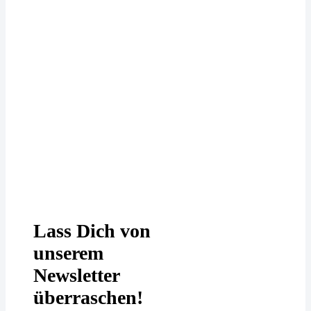
Deine Daten werden bei uns
DSGVO-konform behandelt. In
unserer
Datenschutzerklärung
erfährst
Du mehr.
Lass Dich von
unserem
Newsletter
überraschen!