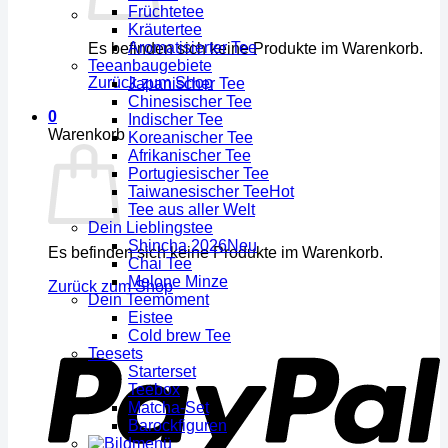
Früchtetee
Kräutertee
Aromatisierter Tee
Es befinden sich keine Produkte im Warenkorb.
Teeanbaugebiete
Zurück zum Shop
Japanischer Tee
Chinesischer Tee
0
Indischer Tee
Warenkorb
Koreanischer Tee
Afrikanischer Tee
Portugiesischer Tee
Taiwanesischer Tee
Tee aus aller Welt
Dein Lieblingstee
Shincha 2026
Es befinden sich keine Produkte im Warenkorb.
Chai Tee
Melone Minze
Zurück zum Shop
Dein Teemoment
Eistee
Cold brew Tee
Teesets
Starterset
Teebox
Matcha-Set
Barockfiguren