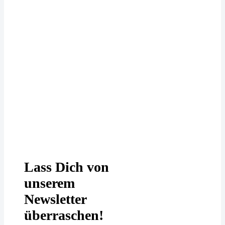
Deine Daten werden bei uns
DSGVO-konform behandelt. In
unserer
Datenschutzerklärung
erfährst
Du mehr.
Lass Dich von
unserem
Newsletter
überraschen!