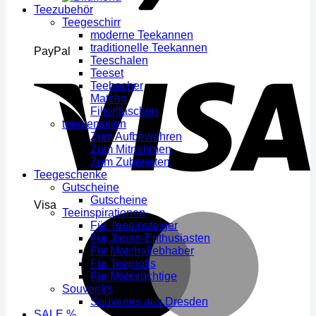
Teezubehör
Teegeschirr
moderne Teekannen
traditionelle Teekannen
PayPal
Teeschalen
Teeset
Teebecher
Matcha
Filterflaschen
teeutensilien
Zum Aufbewahren
Zum Mitnehmen
Zum Zubereiten
Teegeschenke
Gutscheine
Gutscheine
Visa
Teeinspirationen
Für Teeeinsteiger
Für Japan-Enthusiasten
Für Matchaliebhaber
Für Teeprofis
Für Matesüchtige
Souvenirs
Souvenirs aus Dresden
SALE %