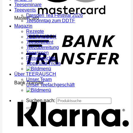
Teeseminare
Teeevents
Dresden Tea Festival 2026
MasterCard
Teesonntag zum DDTF
Magazin
Rezepte
TEERAUSCH
Teesortiment
Teezubereitung
Teewissen
Reiseberichte
Tipps und Tricks
Über TEERAUSCH
Unser Team
Bank Transfer
Unser Teefachgeschäft
Suchen nach: